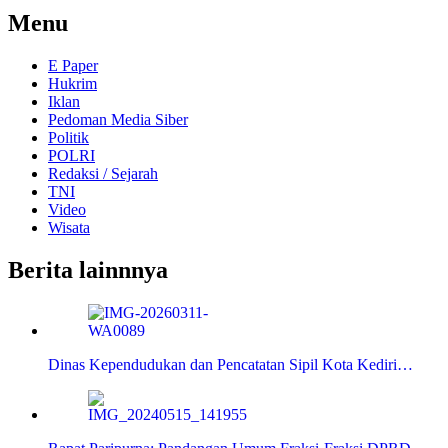
Menu
E Paper
Hukrim
Iklan
Pedoman Media Siber
Politik
POLRI
Redaksi / Sejarah
TNI
Video
Wisata
Berita lainnnya
Dinas Kependudukan dan Pencatatan Sipil Kota Kediri…