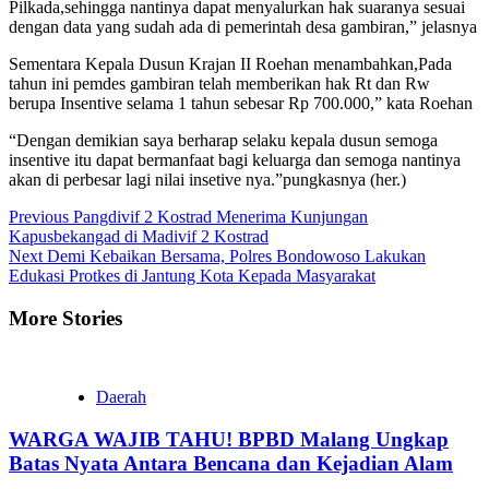
Pilkada,sehingga nantinya dapat menyalurkan hak suaranya sesuai
dengan data yang sudah ada di pemerintah desa gambiran,” jelasnya
Sementara Kepala Dusun Krajan II Roehan menambahkan,Pada
tahun ini pemdes gambiran telah memberikan hak Rt dan Rw
berupa Insentive selama 1 tahun sebesar Rp 700.000,” kata Roehan
“Dengan demikian saya berharap selaku kepala dusun semoga
insentive itu dapat bermanfaat bagi keluarga dan semoga nantinya
akan di perbesar lagi nilai insetive nya.”pungkasnya (her.)
Continue
Previous
Pangdivif 2 Kostrad Menerima Kunjungan
Kapusbekangad di Madivif 2 Kostrad
Reading
Next
Demi Kebaikan Bersama, Polres Bondowoso Lakukan
Edukasi Protkes di Jantung Kota Kepada Masyarakat
More Stories
Daerah
WARGA WAJIB TAHU! BPBD Malang Ungkap
Batas Nyata Antara Bencana dan Kejadian Alam