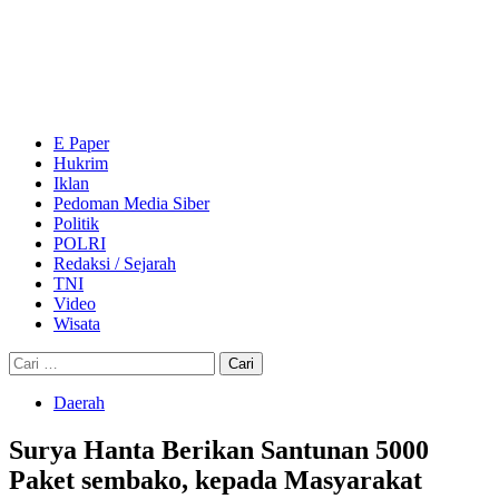
Skip
to
content
Primary
Menu
E Paper
Hukrim
Iklan
Pedoman Media Siber
Politik
POLRI
Redaksi / Sejarah
TNI
Video
Wisata
Cari
untuk:
Daerah
Surya Hanta Berikan Santunan 5000
Paket sembako, kepada Masyarakat