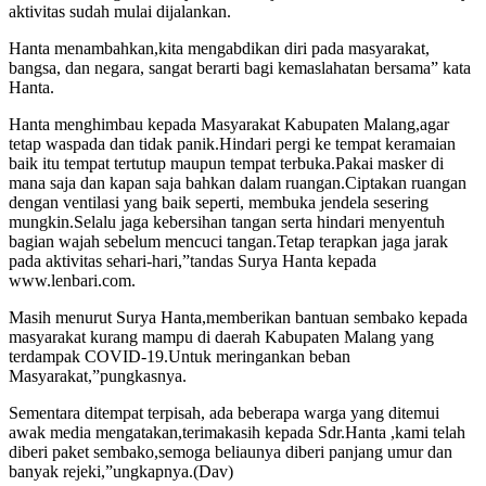
aktivitas sudah mulai dijalankan.
Hanta menambahkan,kita mengabdikan diri pada masyarakat,
bangsa, dan negara, sangat berarti bagi kemaslahatan bersama” kata
Hanta.
Hanta menghimbau kepada Masyarakat Kabupaten Malang,agar
tetap waspada dan tidak panik.Hindari pergi ke tempat keramaian
baik itu tempat tertutup maupun tempat terbuka.Pakai masker di
mana saja dan kapan saja bahkan dalam ruangan.Ciptakan ruangan
dengan ventilasi yang baik seperti, membuka jendela sesering
mungkin.Selalu jaga kebersihan tangan serta hindari menyentuh
bagian wajah sebelum mencuci tangan.Tetap terapkan jaga jarak
pada aktivitas sehari-hari,”tandas Surya Hanta kepada
www.lenbari.com.
Masih menurut Surya Hanta,memberikan bantuan sembako kepada
masyarakat kurang mampu di daerah Kabupaten Malang yang
terdampak COVID-19.Untuk meringankan beban
Masyarakat,”pungkasnya.
Sementara ditempat terpisah, ada beberapa warga yang ditemui
awak media mengatakan,terimakasih kepada Sdr.Hanta ,kami telah
diberi paket sembako,semoga beliaunya diberi panjang umur dan
banyak rejeki,”ungkapnya.(Dav)