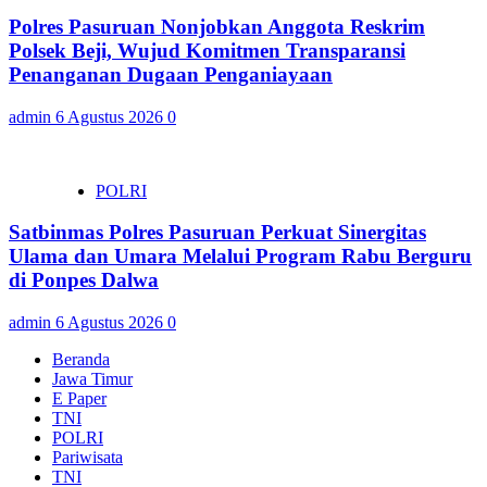
Polres Pasuruan Nonjobkan Anggota Reskrim
Polsek Beji, Wujud Komitmen Transparansi
Penanganan Dugaan Penganiayaan
admin
6 Agustus 2026
0
POLRI
Satbinmas Polres Pasuruan Perkuat Sinergitas
Ulama dan Umara Melalui Program Rabu Berguru
di Ponpes Dalwa
admin
6 Agustus 2026
0
Beranda
Jawa Timur
E Paper
TNI
POLRI
Pariwisata
TNI