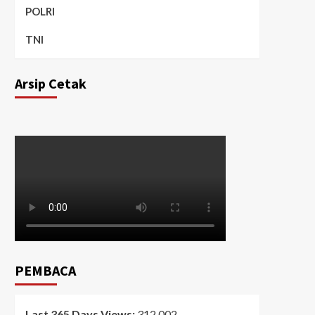
POLRI
TNI
Arsip Cetak
PEMBACA
Last 365 Days Views:
312,002