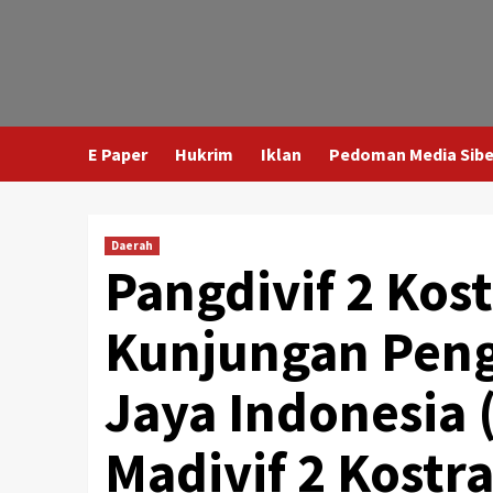
E Paper
Hukrim
Iklan
Pedoman Media Sibe
Daerah
Pangdivif 2 Ko
Kunjungan Pen
Jaya Indonesia 
Madivif 2 Kostr