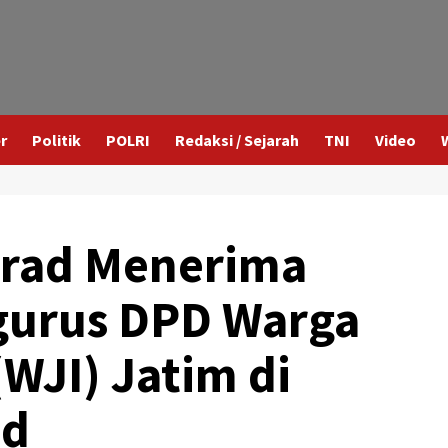
r
Politik
POLRI
Redaksi / Sejarah
TNI
Video
strad Menerima
gurus DPD Warga
(WJI) Jatim di
ad