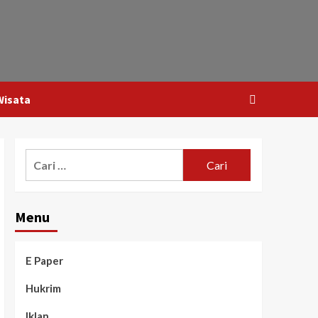
Wisata
Menu
E Paper
Hukrim
Iklan