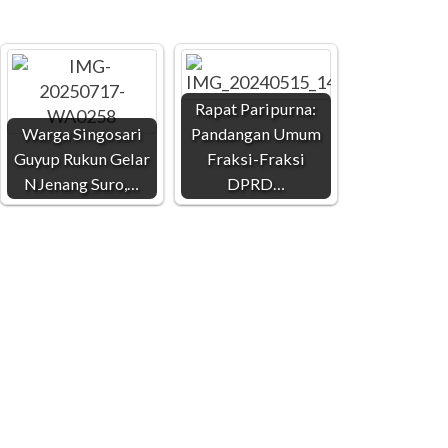
Rapat Paripurna:
Warga Singosari
Pandangan Umum
Guyup Rukun Gelar
Fraksi-Fraksi
NJenang Suro,…
DPRD…