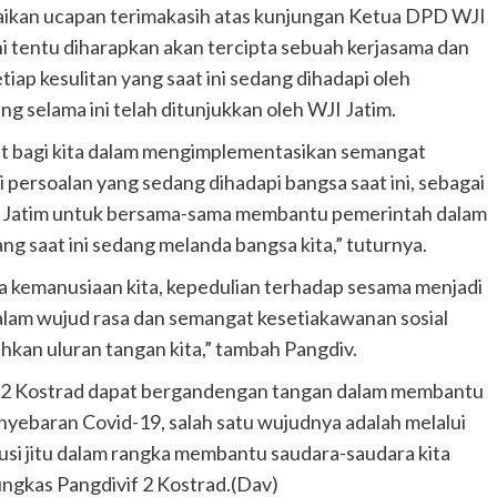
aikan ucapan terimakasih atas kunjungan Ketua DPD WJI
i tentu diharapkan akan tercipta sebuah kerjasama dan
p kesulitan yang saat ini sedang dihadapi oleh
g selama ini telah ditunjukkan oleh WJI Jatim.
at bagi kita dalam mengimplementasikan semangat
ersoalan yang sedang dihadapi bangsa saat ini, sebagai
 Jatim untuk bersama-sama membantu pemerintah dalam
 saat ini sedang melanda bangsa kita,” tuturnya.
 kemanusiaan kita, kepedulian terhadap sesama menjadi
alam wujud rasa dan semangat kesetiakawanan sosial
an uluran tangan kita,” tambah Pangdiv.
if 2 Kostrad dapat bergandengan tangan dalam membantu
nyebaran Covid-19, salah satu wujudnya adalah melalui
lusi jitu dalam rangka membantu saudara-saudara kita
ungkas Pangdivif 2 Kostrad.(Dav)