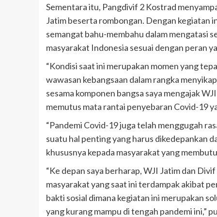
Sementara itu, Pangdivif 2 Kostrad menyamp
Jatim beserta rombongan. Dengan kegiatan in
semangat bahu-membahu dalam mengatasi setia
masyarakat Indonesia sesuai dengan peran yan
“Kondisi saat ini merupakan momen yang tep
wawasan kebangsaan dalam rangka menyikapi p
sesama komponen bangsa saya mengajak WJI
memutus mata rantai penyebaran Covid-19 yang
“Pandemi Covid-19 juga telah menggugah rasa
suatu hal penting yang harus dikedepankan d
khususnya kepada masyarakat yang membutuhk
“Ke depan saya berharap, WJI Jatim dan Div
masyarakat yang saat ini terdampak akibat pe
bakti sosial dimana kegiatan ini merupakan so
yang kurang mampu di tengah pandemi ini,” p