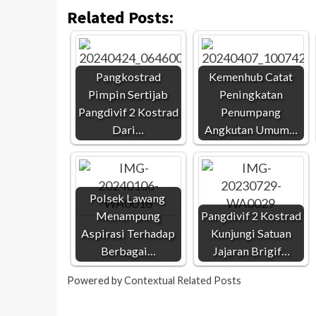
Related Posts:
Pangkostrad
Kemenhub Catat
Pimpin Sertijab
Peningkatan
Pangdivif 2 Kostrad
Penumpang
Dari…
Angkutan Umum…
Polsek Lawang
Menampung
Pangdivif 2 Kostrad
Aspirasi Terhadap
Kunjungi Satuan
Berbagai…
Jajaran Brigif…
Powered by
Contextual Related Posts