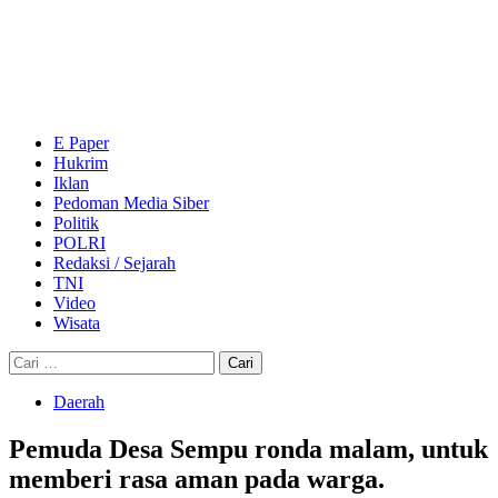
Skip
to
content
Primary
Menu
E Paper
Hukrim
Iklan
Pedoman Media Siber
Politik
POLRI
Redaksi / Sejarah
TNI
Video
Wisata
Cari
untuk:
Daerah
Pemuda Desa Sempu ronda malam, untuk
memberi rasa aman pada warga.