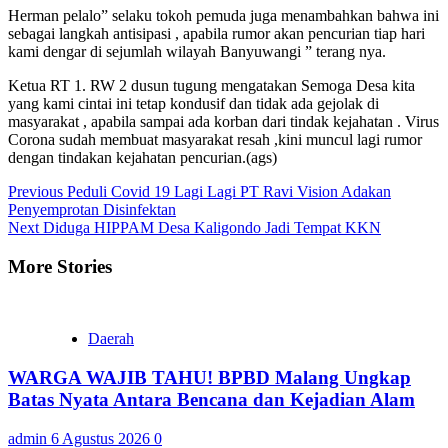
Herman pelalo” selaku tokoh pemuda juga menambahkan bahwa ini
sebagai langkah antisipasi , apabila rumor akan pencurian tiap hari
kami dengar di sejumlah wilayah Banyuwangi ” terang nya.
Ketua RT 1. RW 2 dusun tugung mengatakan Semoga Desa kita
yang kami cintai ini tetap kondusif dan tidak ada gejolak di
masyarakat , apabila sampai ada korban dari tindak kejahatan . Virus
Corona sudah membuat masyarakat resah ,kini muncul lagi rumor
dengan tindakan kejahatan pencurian.(ags)
Continue
Previous
Peduli Covid 19 Lagi Lagi PT Ravi Vision Adakan
Penyemprotan Disinfektan
Reading
Next
Diduga HIPPAM Desa Kaligondo Jadi Tempat KKN
More Stories
Daerah
WARGA WAJIB TAHU! BPBD Malang Ungkap
Batas Nyata Antara Bencana dan Kejadian Alam
admin
6 Agustus 2026
0