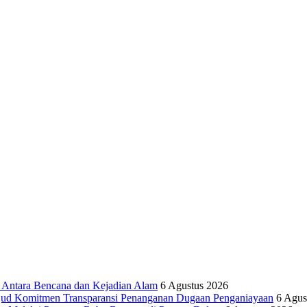
tara Bencana dan Kejadian Alam
6 Agustus 2026
ujud Komitmen Transparansi Penanganan Dugaan Penganiayaan
6 Agus