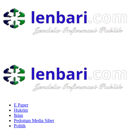
Skip
to
content
Primary
Menu
E Paper
Hukrim
Iklan
Pedoman Media Siber
Politik