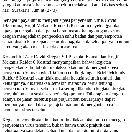
yang akan masuk ke asrama sebelum melaksanakan aktivitas sehari-
hari. Surakarta, Jum’at (27/3).
Sebagai upaya untuk mengantisipasi penyebaran Virus Covid-
19/Corona, Brigif Mekanis Raider 6 Kostrad menyelenggarakan
upaya pencegahan dan penyebaran masuk kelingkungan asrama
dengan mengadakan pengecekan suhu badan dan penyemprotan
cairan disinfektan kepada seluruh anggota baik keluarganya maupun
tamu yang akan masuk ke dalam asrama.
Kolonel Inf Ade David Siregar, S.I.P. selaku Komandan Brigif
Mekanis Raider 6 Kostrad menyampaikan bahwa kegiatan
pengecekan suhu tubuh ini dilaksanakan untuk mengantisipasi
penyebaran Virus Covid-19/Corona di lingkungan Brigif Mekanis
Raider 6 Kostrad agar tidak menular kepada seluruh prajurit dan
keluarganya, dikarenakan semakin maraknya berita tentang
penyebaran Virus tersebut, maka sering dilakukan kegiatan-kegiatan
penyuluhan atau sosialisasi terhadap prajurit. Diharapkan dengan
adanya kegiatan tersebut para prajurit dan keluarganya dapat
mempunyai modal dasar pengetahuan untuk mengantisipasi
penularan virus tersebut.
Kegiatan pemeriksaan ini akan rutin dilaksanakan guna mencegah
penyebaran virus tersebut, bukan hanya untuk prajurit dan
keluarganya saja, tetapi setiap tamu dan pengunjung juga yang