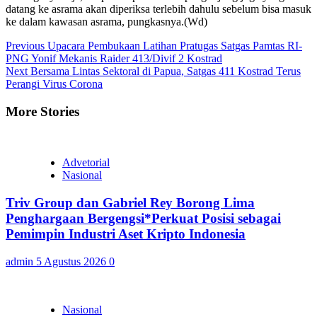
datang ke asrama akan diperiksa terlebih dahulu sebelum bisa masuk
ke dalam kawasan asrama, pungkasnya.(Wd)
Continue
Previous
Upacara Pembukaan Latihan Pratugas Satgas Pamtas RI-
PNG Yonif Mekanis Raider 413/Divif 2 Kostrad
Reading
Next
Bersama Lintas Sektoral di Papua, Satgas 411 Kostrad Terus
Perangi Virus Corona
More Stories
Advetorial
Nasional
Triv Group dan Gabriel Rey Borong Lima
Penghargaan Bergengsi*Perkuat Posisi sebagai
Pemimpin Industri Aset Kripto Indonesia
admin
5 Agustus 2026
0
Nasional