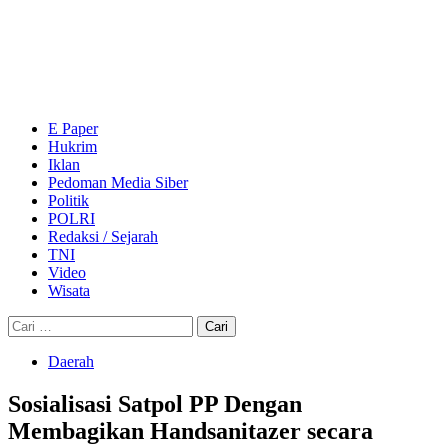
Skip
to
content
Primary
Menu
E Paper
Hukrim
Iklan
Pedoman Media Siber
Politik
POLRI
Redaksi / Sejarah
TNI
Video
Wisata
Cari
untuk:
Daerah
Sosialisasi Satpol PP Dengan
Membagikan Handsanitazer secara