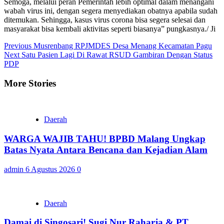
Semoga, melalui peran Pemerintah lebih optimal dalam menangani
wabah virus ini, dengan segera menyediakan obatnya apabila sudah
ditemukan. Sehingga, kasus virus corona bisa segera selesai dan
masyarakat bisa kembali aktivitas seperti biasanya” pungkasnya./ Ji
Continue
Previous
Musrenbang RPJMDES Desa Menang Kecamatan Pagu
Next
Satu Pasien Lagi Di Rawat RSUD Gambiran Dengan Status
Reading
PDP
More Stories
Daerah
WARGA WAJIB TAHU! BPBD Malang Ungkap
Batas Nyata Antara Bencana dan Kejadian Alam
admin
6 Agustus 2026
0
Daerah
Damai di Singosari! Sugi Nur Raharja & PT