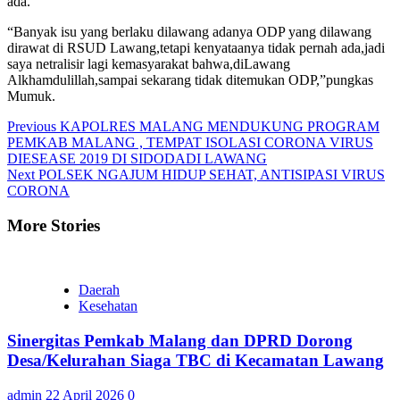
ada.
“Banyak isu yang berlaku dilawang adanya ODP yang dilawang
dirawat di RSUD Lawang,tetapi kenyataanya tidak pernah ada,jadi
saya netralisir lagi kemasyarakat bahwa,diLawang
Alkhamdulillah,sampai sekarang tidak ditemukan ODP,”pungkas
Mumuk.
Continue
Previous
KAPOLRES MALANG MENDUKUNG PROGRAM
PEMKAB MALANG , TEMPAT ISOLASI CORONA VIRUS
Reading
DIESEASE 2019 DI SIDODADI LAWANG
Next
POLSEK NGAJUM HIDUP SEHAT, ANTISIPASI VIRUS
CORONA
More Stories
Daerah
Kesehatan
Sinergitas Pemkab Malang dan DPRD Dorong
Desa/Kelurahan Siaga TBC di Kecamatan Lawang
admin
22 April 2026
0