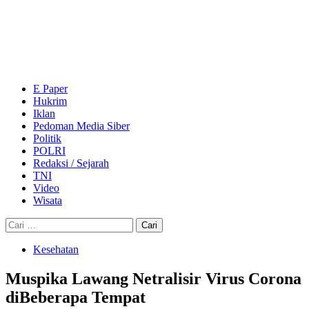
Skip
to
content
Primary
Menu
E Paper
Hukrim
Iklan
Pedoman Media Siber
Politik
POLRI
Redaksi / Sejarah
TNI
Video
Wisata
Cari
untuk:
Kesehatan
Muspika Lawang Netralisir Virus Corona
diBeberapa Tempat