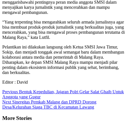
menggarisbawahi pentingnya peran media anggota SMSI dalam
menyajikan karya jurnalistik yang mencerahkan dan mampu
mengawal pembangunan.
“Yang terpenting bisa mengarahkan seluruh armada jurnalisnya agar
bisa membuat produk-produk jurnalistik yang berkualitas juga, yang
mencerahkan, yang bisa mengawal proses pembangunan terutama di
Malang Raya,” kata Lutfil.
Pelantikan ini dilakukan langsung oleh Ketua SMSI Jawa Timur,
Sokip, dan menjadi tonggak awal semangat baru dalam membangun
kolaborasi antara media dan pemerintah di Malang Raya.
Diharapkan, ke depan SMSI Malang Raya mampu menjadi pilar
penting dalam ekosistem informasi publik yang sehat, berimbang,
dan berkualitas.
Editor : David
Continue
Previous
Bentuk Kepedulian, Jajaran Polri Gelar Salat Ghaib Untuk
Anggota yang Gugur
Reading
Next
Sinergitas Pemkab Malang dan DPRD Dorong
Desa/Kelurahan Siaga TBC di Kecamatan Lawang
More Stories