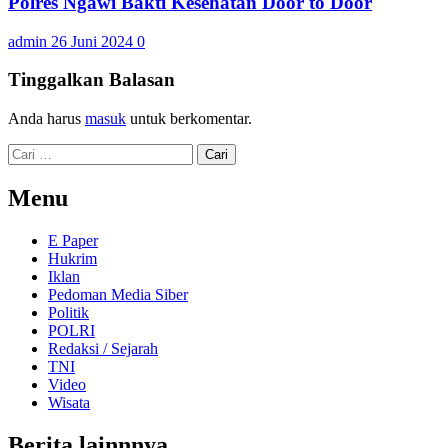
Polres Ngawi Bakti Kesehatan Door to Door
admin
26 Juni 2024
0
Tinggalkan Balasan
Anda harus
masuk
untuk berkomentar.
Cari
untuk:
Menu
E Paper
Hukrim
Iklan
Pedoman Media Siber
Politik
POLRI
Redaksi / Sejarah
TNI
Video
Wisata
Berita lainnnya