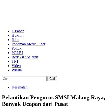
Skip
to
content
Primary
Menu
E Paper
Hukrim
Iklan
Pedoman Media Siber
Politik
POLRI
Redaksi / Sejarah
TNI
Video
Wisata
Cari
untuk:
Kesehatan
Pelantikan Pengurus SMSI Malang Raya,
Banyak Ucapan dari Pusat