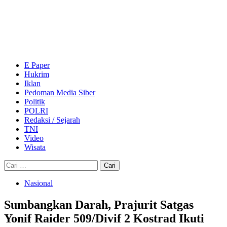
Skip
to
content
Primary
Menu
E Paper
Hukrim
Iklan
Pedoman Media Siber
Politik
POLRI
Redaksi / Sejarah
TNI
Video
Wisata
Cari
untuk:
Nasional
Sumbangkan Darah, Prajurit Satgas
Yonif Raider 509/Divif 2 Kostrad Ikuti