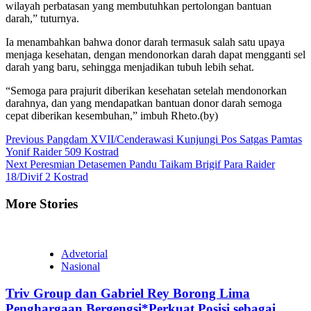
wilayah perbatasan yang membutuhkan pertolongan bantuan
darah,” tuturnya.
Ia menambahkan bahwa donor darah termasuk salah satu upaya
menjaga kesehatan, dengan mendonorkan darah dapat mengganti sel
darah yang baru, sehingga menjadikan tubuh lebih sehat.
“Semoga para prajurit diberikan kesehatan setelah mendonorkan
darahnya, dan yang mendapatkan bantuan donor darah semoga
cepat diberikan kesembuhan,” imbuh Rheto.(by)
Continue
Previous
Pangdam XVII/Cenderawasi Kunjungi Pos Satgas Pamtas
Yonif Raider 509 Kostrad
Reading
Next
Peresmian Detasemen Pandu Taikam Brigif Para Raider
18/Divif 2 Kostrad
More Stories
Advetorial
Nasional
Triv Group dan Gabriel Rey Borong Lima
Penghargaan Bergengsi*Perkuat Posisi sebagai