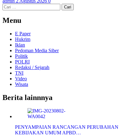
admin
2 Agustus 2026
0
Cari
untuk:
Menu
E Paper
Hukrim
Iklan
Pedoman Media Siber
Politik
POLRI
Redaksi / Sejarah
TNI
Video
Wisata
Berita lainnnya
PENYAMPAIAN RANCANGAN PERUBAHAN
KEBIJAKAN UMUM APBD…