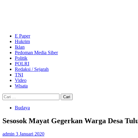
Skip
to
content
Primary
Menu
E Paper
Hukrim
Iklan
Pedoman Media Siber
Politik
POLRI
Redaksi / Sejarah
TNI
Video
Wisata
Cari
untuk:
Budaya
Sesosok Mayat Gegerkan Warga Desa Tul
admin
3 Januari 2020