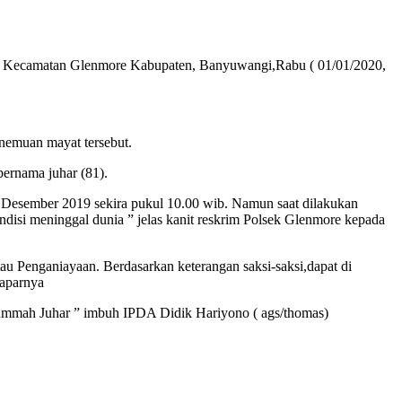
ejo Kecamatan Glenmore Kabupaten, Banyuwangi,Rabu ( 01/01/2020,
nemuan mayat tersebut.
rnama juhar (81).
30 Desember 2019 sekira pukul 10.00 wib. Namun saat dilakukan
ndisi meninggal dunia ” jelas kanit reskrim Polsek Glenmore kepada
tau Penganiayaan. Berdasarkan keterangan saksi-saksi,dapat di
paparnya
hummah Juhar ” imbuh IPDA Didik Hariyono ( ags/thomas)