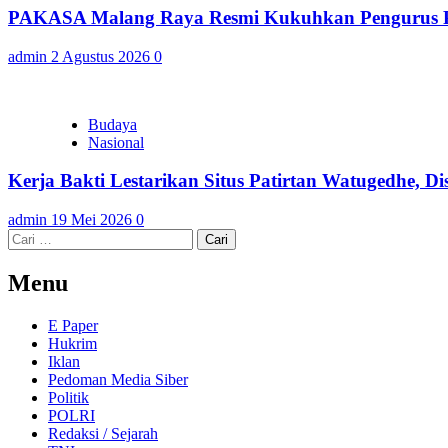
PAKASA Malang Raya Resmi Kukuhkan Pengurus Pe
admin
2 Agustus 2026
0
Budaya
Nasional
Kerja Bakti Lestarikan Situs Patirtan Watugedhe,
admin
19 Mei 2026
0
Cari
untuk:
Menu
E Paper
Hukrim
Iklan
Pedoman Media Siber
Politik
POLRI
Redaksi / Sejarah