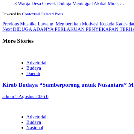
3 Warga Desa Cowek Diduga Meninggal Akibat Miras,…
Powered by
Contextual Related Posts
Continue
Previous
Muspika Lawang ,Memberi kan Motivasi Kepada Kades dan
Next
DIDUGA ADANYA PERLAKUAN PENYEKAPAN TERHA
Reading
More Stories
Advetorial
Budaya
Daerah
Kirab Budaya “Sumberporong untuk Nusantara” Me
admin
5 Agustus 2026
0
Advetorial
Budaya
Nasional