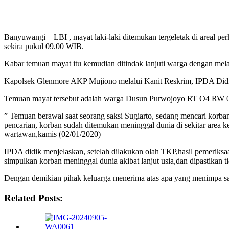
Banyuwangi – LBI , mayat laki-laki ditemukan tergeletak di areal
sekira pukul 09.00 WIB.
Kabar temuan mayat itu kemudian ditindak lanjuti warga dengan mela
Kapolsek Glenmore AKP Mujiono melalui Kanit Reskrim, IPDA Didi
Temuan mayat tersebut adalah warga Dusun Purwojoyo RT O4 RW 0
” Temuan berawal saat seorang saksi Sugiarto, sedang mencari korba
pencarian, korban sudah ditemukan meninggal dunia di sekitar area k
wartawan,kamis (02/01/2020)
IPDA didik menjelaskan, setelah dilakukan olah TKP,hasil pemeriksaa
simpulkan korban meninggal dunia akibat lanjut usia,dan dipastikan
Dengan demikian pihak keluarga menerima atas apa yang menimpa s
Related Posts: