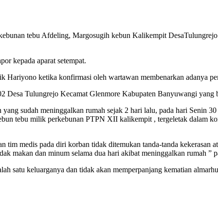
 perkebunan tebu Afdeling, Margosugih kebun Kalikempit DesaTulungr
por kepada aparat setempat.
k Hariyono ketika konfirmasi oleh wartawan membenarkan adanya pe
2 Desa Tulungrejo Kecamat Glenmore Kabupaten Banyuwangi yang be
n yang sudah meninggalkan rumah sejak 2 hari lalu, pada hari Senin 
ebun tebu milik perkebunan PTPN XII kalikempit , tergeletak dalam ko
n tim medis pada diri korban tidak ditemukan tanda-tanda kekerasan a
 tidak makan dan minum selama dua hari akibat meninggalkan rumah ” 
alah satu keluarganya dan tidak akan memperpanjang kematian almar