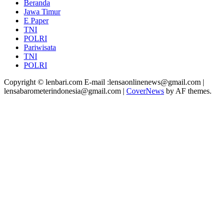
Beranda
Jawa Timur
E Paper
TNI
POLRI
Pariwisata
TNI
POLRI
Copyright © lenbari.com E-mail :lensaonlinenews@gmail.com |
lensabarometerindonesia@gmail.com
|
CoverNews
by AF themes.