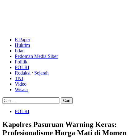
Skip
to
content
Primary
Menu
E Paper
Hukrim
Iklan
Pedoman Media Siber
Politik
POLRI
Redaksi / Sejarah
TNI
Video
Wisata
Cari
untuk:
POLRI
Kapolres Pasuruan Warning Keras:
Profesionalisme Harga Mati di Momen