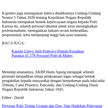
Kapolres juga menegaskan bahwa disahkannya Undang-Undang
Nomor 5 Tahun 2026 tentang Kepolisian Negara Republik
Indonesia merupakan bentuk kepercayaan negara kepada Polri.
Karena itu, seluruh personel dituntut untuk terus meningkatkan
profesionalisme, menegakkan hukum secara berkeadilan,
proporsional, serta menjunjung tinggi hak asasi manusia.
BACA JUGA :
Kapolri Listyo Sigit Prabowo Pimpin Kenaikan
Pangkat 41.578 Personel Polri di Mabes
Menutup amanatnya, AKBP Harto Agung mengajak seluruh
personel menjadikan setiap pelaksanaan tugas sebagai bentuk
pengabdian kepada masyarakat dengan berpedoman pada nilai-nilai
Tribrata, Catur Prasetya, Pancasila, dan Undang-Undang Dasar
Negara Republik Indonesia Tahun 1945.
Editor : David
Continue
Previous
Polri Terima Ucapan dan Doa, Siap Hadirkan Pelayanan