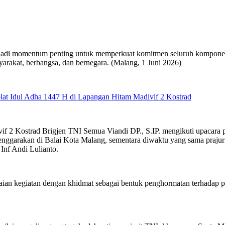
njadi momentum penting untuk memperkuat komitmen seluruh komponen 
arakat, berbangsa, dan bernegara. (Malang, 1 Juni 2026)
olat Idul Adha 1447 H di Lapangan Hitam Madivif 2 Kostrad
if 2 Kostrad Brigjen TNI Semua Viandi DP., S.IP. mengikuti upacara 
lenggarakan di Balai Kota Malang, sementara diwaktu yang sama prajuri
Inf Andi Lulianto.
aian kegiatan dengan khidmat sebagai bentuk penghormatan terhadap pa