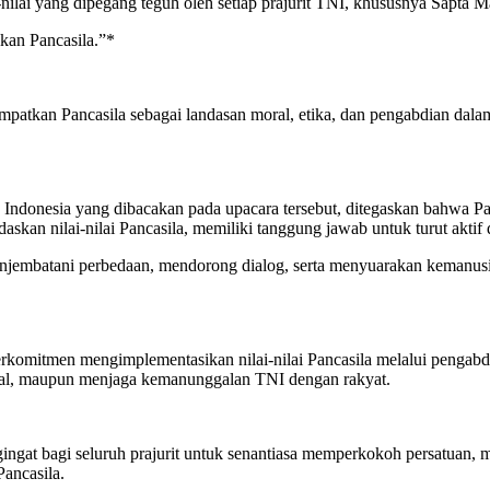
ilai yang dipegang teguh oleh setiap prajurit TNI, khususnya Sapta Ma
kan Pancasila.”*
empatkan Pancasila sebagai landasan moral, etika, dan pengabdian da
ndonesia yang dibacakan pada upacara tersebut, ditegaskan bahwa Panc
askan nilai-nilai Pancasila, memiliki tanggung jawab untuk turut akt
menjembatani perbedaan, mendorong dialog, serta menyuarakan kemanusia
s berkomitmen mengimplementasikan nilai-nilai Pancasila melalui penga
l, maupun menjaga kemanunggalan TNI dengan rakyat.
ingat bagi seluruh prajurit untuk senantiasa memperkokoh persatuan, 
ancasila.