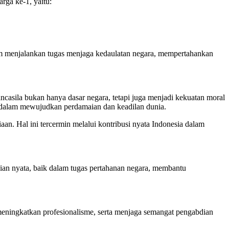
rga ke-1, yaitu:
lam menjalankan tugas menjaga kedaulatan negara, mempertahankan
asila bukan hanya dasar negara, tetapi juga menjadi kekuatan moral
if dalam mewujudkan perdamaian dan keadilan dunia.
an. Hal ini tercermin melalui kontribusi nyata Indonesia dalam
bdian nyata, baik dalam tugas pertahanan negara, membantu
meningkatkan profesionalisme, serta menjaga semangat pengabdian