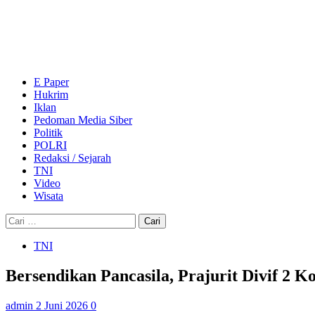
Skip
to
content
Primary
Menu
E Paper
Hukrim
Iklan
Pedoman Media Siber
Politik
POLRI
Redaksi / Sejarah
TNI
Video
Wisata
Cari
untuk:
TNI
Bersendikan Pancasila, Prajurit Divif 2 
admin
2 Juni 2026
0