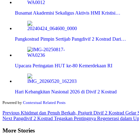
Busamat Akademisi Sekaligus Aktivis HMI Kristisi…
Pangkostrad Pimpin Sertijab Pangdivif 2 Kostrad Dari…
Upacara Peringatan HUT ke-80 Kemerdekaan RI
Hari Kebangkitan Nasional 2026 di Divif 2 Kostrad
Powered by
Contextual Related Posts
Continue
Previous
Khidmat dan Penuh Berkah, Prajurit Divif 2 Kostrad Gelar
Next
Pangdivif 2 Kostrad Tegaskan Pentingnya Regenerasi dalam Up
Reading
More Stories