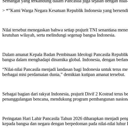
Semangat yang terkandung dalam Pancasila juga sejalan dengan nilai-n
> *”Kami Warga Negara Kesatuan Republik Indonesia yang bersendi
Nilai tersebut menegaskan bahwa setiap prajurit TNI senantiasa men
keutuhan wilayah, serta melindungi segenap bangsa Indonesia.
Dalam amanat Kepala Badan Pembinaan Ideologi Pancasila Republik I
bangsa dalam menghadapi dinamika global. Indonesia, dengan berland
“Nilai-nilai Pancasila menjadi landasan bagi Indonesia untuk terus 
berbagai misi perdamaian dunia,” demikian kutipan amanat tersebut.
Sebagai bagian dari rakyat Indonesia, prajurit Divif 2 Kostrad teru
penanggulangan bencana, mendukung program pembangunan nasiona
Peringatan Hari Lahir Pancasila Tahun 2026 diharapkan menjadi peng
kepada bangsa dan negara dengan berpedoman pada nilai-nilai luhur P