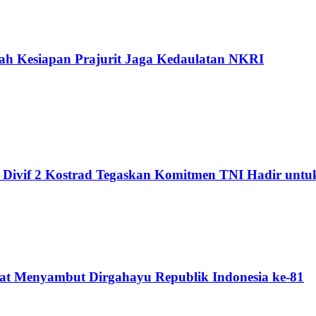
h Kesiapan Prajurit Jaga Kedaulatan NKRI
b Divif 2 Kostrad Tegaskan Komitmen TNI Hadir unt
mat Menyambut Dirgahayu Republik Indonesia ke-81