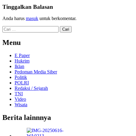
Tinggalkan Balasan
Anda harus
masuk
untuk berkomentar.
Cari
untuk:
Menu
E Paper
Hukrim
Iklan
Pedoman Media Siber
Politik
POLRI
Redaksi / Sejarah
TNI
Video
Wisata
Berita lainnnya