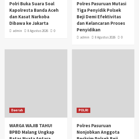
Polri Buka Suara Soal
Polres Pasuruan Mutasi
Kapolresta Banda Aceh
Tiga Penyidik Polsek
dan Kasat Narkoba
Beji Demi Efektivitas
Dibawa ke Jakarta
dan Kelancaran Proses
Penyidikan
admin
8 Agustus 2026
0
admin
8 Agustus 2026
0
Daerah
POLRI
WARGA WAJIB TAHU!
Polres Pasuruan
BPBD Malang Ungkap
Nonjobkan Anggota
Batas Nyata Antara
Reskrim Polsek Beji,