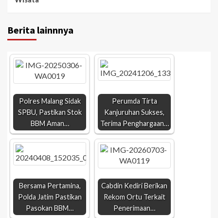
Berita lainnnya
Polres Malang Sidak
Perumda Tirta
SPBU, Pastikan Stok
Kanjuruhan Sukses,
BBM Aman…
Terima Penghargaan…
Bersama Pertamina,
Cabdin Kediri Berikan
Polda Jatim Pastikan
Rekom Ortu Terkait
Pasokan BBM…
Penerimaan…