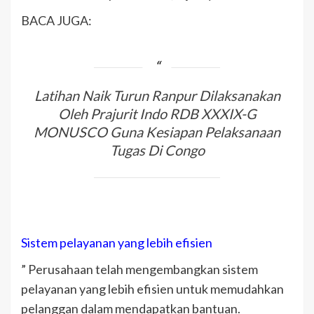
BACA JUGA:
Latihan Naik Turun Ranpur Dilaksanakan
Oleh Prajurit Indo RDB XXXIX-G
MONUSCO Guna Kesiapan Pelaksanaan
Tugas Di Congo
Sistem pelayanan yang lebih efisien
” Perusahaan telah mengembangkan sistem
pelayanan yang lebih efisien untuk memudahkan
pelanggan dalam mendapatkan bantuan.