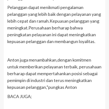
Pelanggan dapat menikmati pengalaman
pelanggan yang lebih baik dengan pelayanan yang
lebih cepat dan ramah.Kepuasan pelanggan yang
meningkat.Perusahaan berharap bahwa
peningkatan pelayanan ini dapat meningkatkan
kepuasan pelanggan dan membangun loyalitas.
Anton juga menambahkan,dengan komitmen
untuk memberikan pelayanan terbaik, perusahaan
berharap dapat mempertahankan posisi sebagai
pemimpin di industri dan terus meningkatkan
kepuasan pelanggan,”pungkas Anton
BACA JUGA;