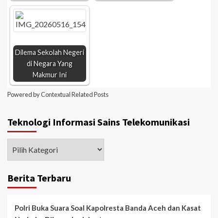
Dilema Sekolah Negeri
di Negara Yang
Makmur Ini
Powered by
Contextual Related Posts
Teknologi Informasi Sains Telekomunikasi
Berita Terbaru
Polri Buka Suara Soal Kapolresta Banda Aceh dan Kasat