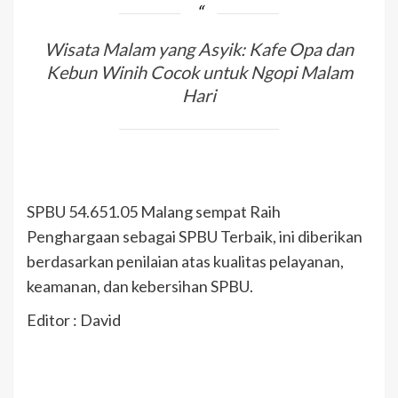
Wisata Malam yang Asyik: Kafe Opa dan
Kebun Winih Cocok untuk Ngopi Malam
Hari
SPBU 54.651.05 Malang sempat Raih
Penghargaan sebagai SPBU Terbaik, ini diberikan
berdasarkan penilaian atas kualitas pelayanan,
keamanan, dan kebersihan SPBU.
Editor : David