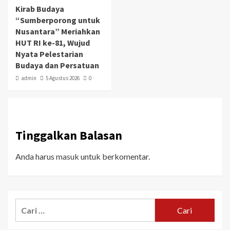
Kirab Budaya
“Sumberporong untuk
Nusantara” Meriahkan
HUT RI ke-81, Wujud
Nyata Pelestarian
Budaya dan Persatuan
admin
5 Agustus 2026
0
Tinggalkan Balasan
Anda harus
masuk
untuk berkomentar.