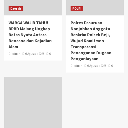
Daerah
POLRI
WARGA WAJIB TAHU!
Polres Pasuruan
BPBD Malang Ungkap
Nonjobkan Anggota
Batas Nyata Antara
Reskrim Polsek Beji,
Bencana dan Kejadian
Wujud Komitmen
Alam
Transparansi
Penanganan Dugaan
admin
6 Agustus 2026
0
Penganiayaan
admin
6 Agustus 2026
0