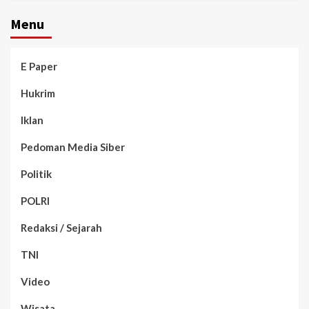
Menu
E Paper
Hukrim
Iklan
Pedoman Media Siber
Politik
POLRI
Redaksi / Sejarah
TNI
Video
Wisata