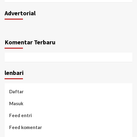
Advertorial
Komentar Terbaru
lenbari
Daftar
Masuk
Feed entri
Feed komentar