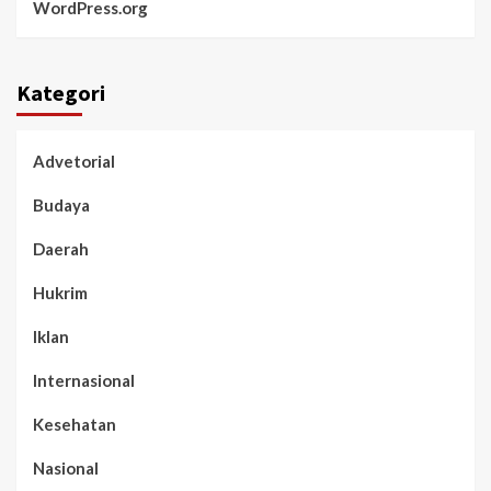
WordPress.org
Kategori
Advetorial
Budaya
Daerah
Hukrim
Iklan
Internasional
Kesehatan
Nasional