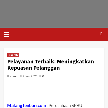
Daerah
Pelayanan Terbaik: Meningkatkan
Kepuasan Pelanggan
admin
2 Juni 2025
0
Malang lenbari.com
: Perusahaan SPBU