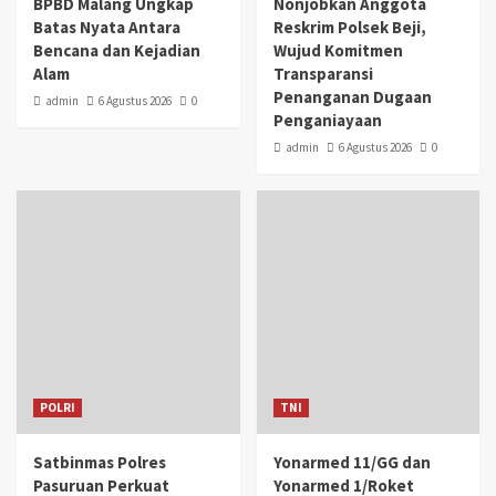
BPBD Malang Ungkap
Nonjobkan Anggota
Batas Nyata Antara
Reskrim Polsek Beji,
Bencana dan Kejadian
Wujud Komitmen
Alam
Transparansi
Penanganan Dugaan
admin
6 Agustus 2026
0
Penganiayaan
admin
6 Agustus 2026
0
POLRI
TNI
Satbinmas Polres
Yonarmed 11/GG dan
Pasuruan Perkuat
Yonarmed 1/Roket