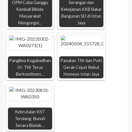
OPM Coba Ganggu
Serangan dan
Kembali Bibida:
Kekejaman KKB Bakar
Masyarakat
Bangunan SD di Intan
Mengungsi…
Jaya
Panglima Kogabwilhan
Pasukan TNI dan Polri
III: TNI Terus
Gerak Cepat Rebut
Berkomitmen…
Homeyo Intan Jaya
Kebrutalan KST
Terulang: Bunuh
Secara Biadab…