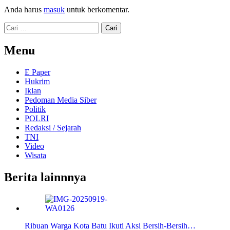
Anda harus
masuk
untuk berkomentar.
Cari
untuk:
Menu
E Paper
Hukrim
Iklan
Pedoman Media Siber
Politik
POLRI
Redaksi / Sejarah
TNI
Video
Wisata
Berita lainnnya
Ribuan Warga Kota Batu Ikuti Aksi Bersih-Bersih…