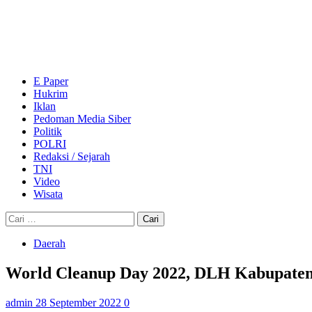
Skip
to
content
Primary
Menu
E Paper
Hukrim
Iklan
Pedoman Media Siber
Politik
POLRI
Redaksi / Sejarah
TNI
Video
Wisata
Cari
untuk:
Daerah
World Cleanup Day 2022, DLH Kabupaten
admin
28 September 2022
0