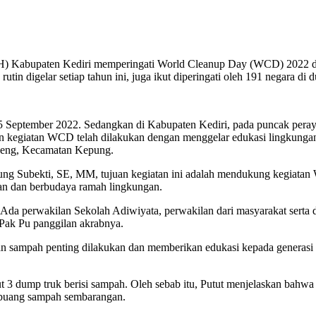
H) Kabupaten Kediri memperingati World Cleanup Day (WCD) 2022 de
 digelar setiap tahun ini, juga ikut diperingati oleh 191 negara di d
10 – 25 September 2022. Sedangkan di Kabupaten Kediri, pada puncak p
kegiatan WCD telah dilakukan dengan menggelar edukasi lingkungan k
nceng, Kecamatan Kepung.
 Subekti, SE, MM, tujuan kegiatan ini adalah mendukung kegiatan W
n dan berbudaya ramah lingkungan.
 Ada perwakilan Sekolah Adiwiyata, perwakilan dari masyarakat serta 
Pak Pu panggilan akrabnya.
an sampah penting dilakukan dan memberikan edukasi kepada generasi
ut 3 dump truk berisi sampah. Oleh sebab itu, Putut menjelaskan bahw
mbuang sampah sembarangan.