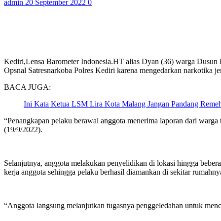
admin
20 September 2022
0
Kediri,Lensa Barometer Indonesia.
HT alias Dyan (36) warga Dusun D
Opsnal Satresnarkoba Polres Kediri karena mengedarkan narkotika je
BACA JUGA:
Ini Kata Ketua LSM Lira Kota Malang Jangan Pandang Remeh
“Penangkapan pelaku berawal anggota menerima laporan dari warga 
(19/9/2022).
Selanjutnya, anggota melakukan penyelidikan di lokasi hingga beber
kerja anggota sehingga pelaku berhasil diamankan di sekitar rumahny
“Anggota langsung melanjutkan tugasnya penggeledahan untuk menca