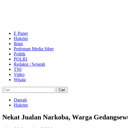
Skip
to
content
Primary
Menu
E Paper
Hukrim
Iklan
Pedoman Media Siber
Politik
POLRI
Redaksi / Sejarah
TNI
Video
Wisata
Cari
untuk:
Daerah
Hukrim
Nekat Jualan Narkoba, Warga Gedangsewu