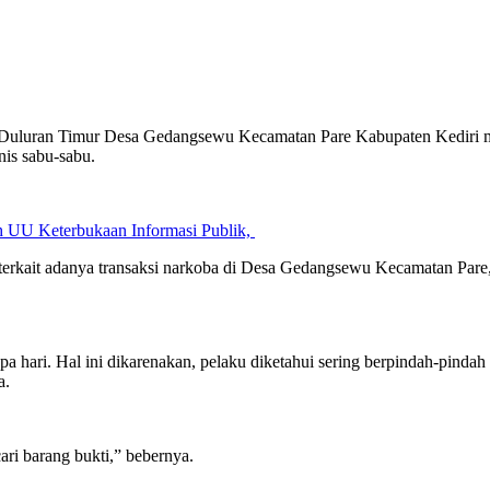
uluran Timur Desa Gedangsewu Kecamatan Pare Kabupaten Kediri mengi
nis sabu-sabu.
 UU Keterbukaan Informasi Publik,
terkait adanya transaksi narkoba di Desa Gedangsewu Kecamatan Pare
apa hari. Hal ini dikarenakan, pelaku diketahui sering berpindah-pi
a.
ri barang bukti,” bebernya.