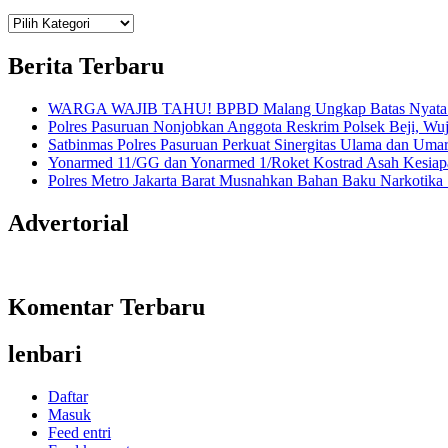
Teknologi
Informasi Sains Telekomunikasi
Berita Terbaru
WARGA WAJIB TAHU! BPBD Malang Ungkap Batas Nyata An
Polres Pasuruan Nonjobkan Anggota Reskrim Polsek Beji, W
Satbinmas Polres Pasuruan Perkuat Sinergitas Ulama dan Uma
Yonarmed 11/GG dan Yonarmed 1/Roket Kostrad Asah Kesiapa
Polres Metro Jakarta Barat Musnahkan Bahan Baku Narkotika 1
Advertorial
Komentar Terbaru
lenbari
Daftar
Masuk
Feed entri