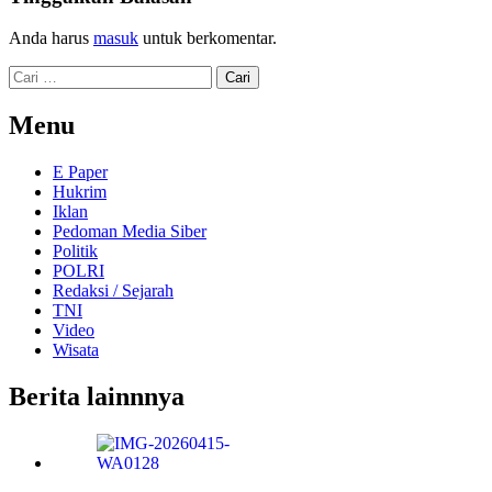
Anda harus
masuk
untuk berkomentar.
Cari
untuk:
Menu
E Paper
Hukrim
Iklan
Pedoman Media Siber
Politik
POLRI
Redaksi / Sejarah
TNI
Video
Wisata
Berita lainnnya