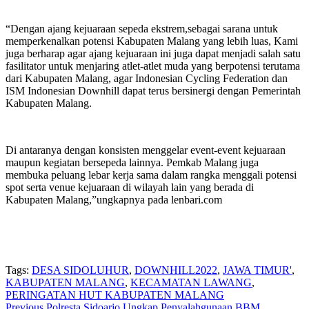
“Dengan ajang kejuaraan sepeda ekstrem,sebagai sarana untuk
memperkenalkan potensi Kabupaten Malang yang lebih luas, Kami
juga berharap agar ajang kejuaraan ini juga dapat menjadi salah satu
fasilitator untuk menjaring atlet-atlet muda yang berpotensi terutama
dari Kabupaten Malang, agar Indonesian Cycling Federation dan
ISM Indonesian Downhill dapat terus bersinergi dengan Pemerintah
Kabupaten Malang.
Di antaranya dengan konsisten menggelar event-event kejuaraan
maupun kegiatan bersepeda lainnya. Pemkab Malang juga
membuka peluang lebar kerja sama dalam rangka menggali potensi
spot serta venue kejuaraan di wilayah lain yang berada di
Kabupaten Malang,”ungkapnya pada lenbari.com
Tags:
DESA SIDOLUHUR
,
DOWNHILL2022
,
JAWA TIMUR'
,
KABUPATEN MALANG
,
KECAMATAN LAWANG
,
PERINGATAN HUT KABUPATEN MALANG
Previous
Polresta Sidoarjo Ungkap Penyalahgunaan BBM