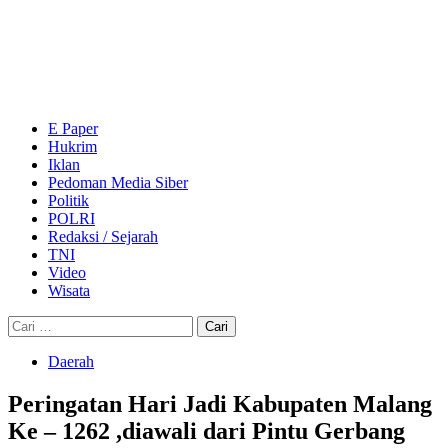
Skip
to
content
Primary
Menu
E Paper
Hukrim
Iklan
Pedoman Media Siber
Politik
POLRI
Redaksi / Sejarah
TNI
Video
Wisata
Cari
untuk:
Daerah
Peringatan Hari Jadi Kabupaten Malang
Ke – 1262 ,diawali dari Pintu Gerbang