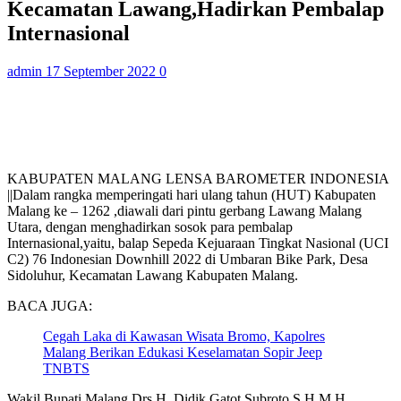
Kecamatan Lawang,Hadirkan Pembalap
Internasional
admin
17 September 2022
0
KABUPATEN MALANG LENSA BAROMETER INDONESIA
||
Dalam rangka memperingati hari ulang tahun (HUT) Kabupaten
Malang ke – 1262 ,diawali dari pintu gerbang Lawang Malang
Utara, dengan menghadirkan sosok para pembalap
Internasional,yaitu, balap Sepeda Kejuaraan Tingkat Nasional (UCI
C2) 76 Indonesian Downhill 2022 di Umbaran Bike Park, Desa
Sidoluhur, Kecamatan Lawang Kabupaten Malang.
BACA JUGA:
Cegah Laka di Kawasan Wisata Bromo, Kapolres
Malang Berikan Edukasi Keselamatan Sopir Jeep
TNBTS
Wakil Bupati Malang Drs.H. Didik Gatot Subroto S.H,M.H