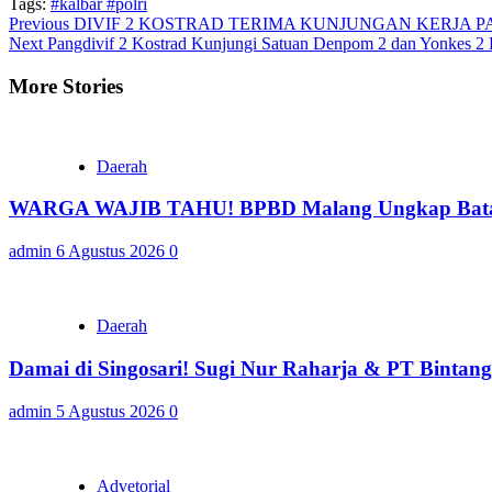
Tags:
#kalbar #polri
Continue
Previous
DIVIF 2 KOSTRAD TERIMA KUNJUNGAN KERJA 
Next
Pangdivif 2 Kostrad Kunjungi Satuan Denpom 2 dan Yonkes 2 
Reading
More Stories
Daerah
WARGA WAJIB TAHU! BPBD Malang Ungkap Batas 
admin
6 Agustus 2026
0
Daerah
Damai di Singosari! Sugi Nur Raharja & PT Bintan
admin
5 Agustus 2026
0
Advetorial