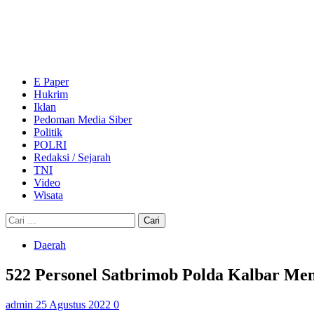
Skip
to
content
Primary
Menu
E Paper
Hukrim
Iklan
Pedoman Media Siber
Politik
POLRI
Redaksi / Sejarah
TNI
Video
Wisata
Cari
untuk:
Daerah
522 Personel Satbrimob Polda Kalbar Men
admin
25 Agustus 2022
0