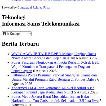
Powered by
Contextual Related Posts
Teknologi
Informasi Sains Telekomunikasi
Teknologi
Informasi Sains Telekomunikasi
Berita Terbaru
WARGA WAJIB TAHU! BPBD Malang Ungkap Batas
Nyata Antara Bencana dan Kejadian Alam
6 Agustus 2026
Polres Pasuruan Nonjobkan Anggota Reskrim Polsek Beji,
Wujud Komitmen Transparansi Penanganan Dugaan
Penganiayaan
6 Agustus 2026
Satbinmas Polres Pasuruan Perkuat Sinergitas Ulama dan
Umara Melalui Program Rabu Berguru di Ponpes Dalwa
6
Agustus 2026
Yonarmed 11/GG dan Yonarmed 1/Roket Kostrad Asah
Kesiapan Prajurit Jaga Kedaulatan NKRI
5 Agustus 2026
Polres Metro Jakarta Barat Musnahkan Bahan Baku
Narkotika 1,1 Ton Carisoprodol, Selamatkan 3,5 Juta Jiwa
5
Agustus 2026