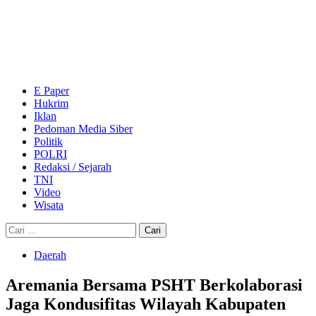
Skip
to
content
Primary
Menu
E Paper
Hukrim
Iklan
Pedoman Media Siber
Politik
POLRI
Redaksi / Sejarah
TNI
Video
Wisata
Cari
untuk:
Daerah
Aremania Bersama PSHT Berkolaborasi
Jaga Kondusifitas Wilayah Kabupaten