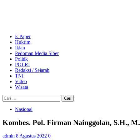
Skip
to
content
Primary
Menu
E Paper
Hukrim
Iklan
Pedoman Media Siber
Politik
POLRI
Redaksi / Sejarah
TNI
Video
Wisata
Cari
untuk:
Nasional
Kombes. Pol. Firman Nainggolan, S.H., 
admin
8 Agustus 2022
0