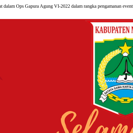
ibat dalam Ops Gapura Agung VI-2022 dalam rangka pengamanan event