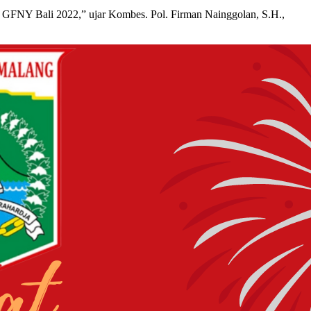
 GFNY Bali 2022,” ujar Kombes. Pol. Firman Nainggolan, S.H.,