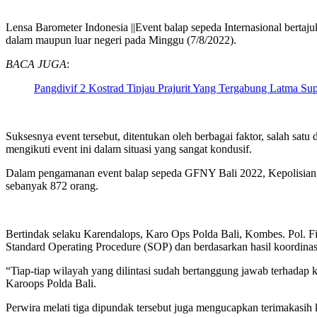
Lensa Barometer Indonesia ||Event balap sepeda Internasional bertaj
dalam maupun luar negeri pada Minggu (7/8/2022).
BACA JUGA
:
Pangdivif 2 Kostrad Tinjau Prajurit Yang Tergabung Latma Su
Suksesnya event tersebut, ditentukan oleh berbagai faktor, salah sa
mengikuti event ini dalam situasi yang sangat kondusif.
Dalam pengamanan event balap sepeda GFNY Bali 2022, Kepolisian 
sebanyak 872 orang.
Bertindak selaku Karendalops, Karo Ops Polda Bali, Kombes. Pol. 
Standard Operating Procedure (SOP) dan berdasarkan hasil koordinasi
“Tiap-tiap wilayah yang dilintasi sudah bertanggung jawab terhadap k
Karoops Polda Bali.
Perwira melati tiga dipundak tersebut juga mengucapkan terimakasih