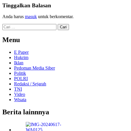
Tinggalkan Balasan
Anda harus
masuk
untuk berkomentar.
Cari
untuk:
Menu
E Paper
Hukrim
Iklan
Pedoman Media Siber
Politik
POLRI
Redaksi / Sejarah
TNI
Video
Wisata
Berita lainnnya