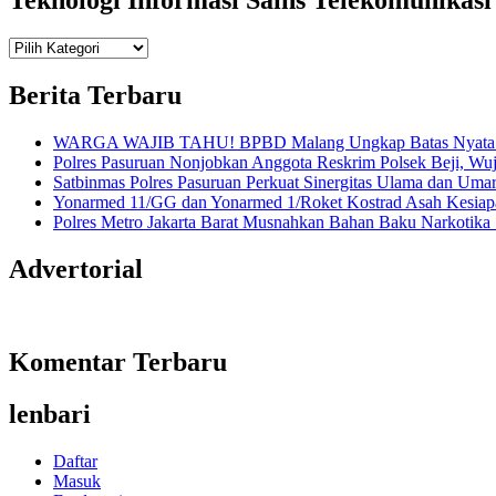
Teknologi
Informasi Sains Telekomunikasi
Berita Terbaru
WARGA WAJIB TAHU! BPBD Malang Ungkap Batas Nyata An
Polres Pasuruan Nonjobkan Anggota Reskrim Polsek Beji, W
Satbinmas Polres Pasuruan Perkuat Sinergitas Ulama dan Uma
Yonarmed 11/GG dan Yonarmed 1/Roket Kostrad Asah Kesiapa
Polres Metro Jakarta Barat Musnahkan Bahan Baku Narkotika 1
Advertorial
Komentar Terbaru
lenbari
Daftar
Masuk