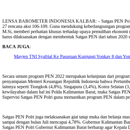
LENSA BAROMETER INDONESIA KALBAR: – Satgas PEN Polri merupaka
27 rencana aksi 106-109. Guna mendukung keberlangsungan program P
M.Si, memberi perhatian khusus terhadap upaya pemulihan ekonomi n
harus dilaksanakan dengan membentuk Satgas PEN dari tahun 2020 s
BACA JUGA
:
Mayjen TNI Syafrial Ke Pasuruan Kunjungi Yonkav 8 dan Yon
Secara umum program PEN 2022 merupakan kelanjutan dari progra
penyampaian Menteri Keuangan Republik Indonesia bahwa Pertumbuha
lainnya seperti Tiongkok (4,8%), Singapura (3,4%), Korea Selatan (
kewilayahan dalam hal ini Polda Kalimantan Barat, maka Satgas PEN
Supervisi Satgas PEN Polri guna memastikan program PEN dalam pe
Satgas PEN Polri juga melaksanakan giat tatap muka dan belanja m
sampai dengan bulan Juli mencapai 4,78%. Gubernur Kalimantan Ba
Satgas PEN Polri Gubernur Kalimantan Barat berharap agar Kepal