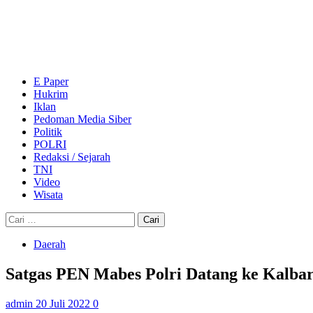
Skip
to
content
Primary
Menu
E Paper
Hukrim
Iklan
Pedoman Media Siber
Politik
POLRI
Redaksi / Sejarah
TNI
Video
Wisata
Cari
untuk:
Daerah
Satgas PEN Mabes Polri Datang ke Kalba
admin
20 Juli 2022
0