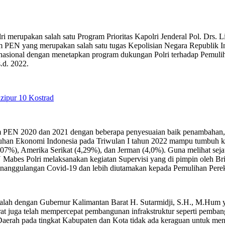
n salah satu Program Prioritas Kapolri Jenderal Pol. Drs. List
EN yang merupakan salah satu tugas Kepolisian Negara Republik Indon
asional dengan menetapkan program dukungan Polri terhadap Pemuliha
.d. 2022.
zipur 10 Kostrad
m PEN 2020 dan 2021 dengan beberapa penyesuaian baik penambahan
n Ekonomi Indonesia pada Triwulan I tahun 2022 mampu tumbuh kuat s
3,07%), Amerika Serikat (4,29%), dan Jerman (4,0%). Guna melihat se
 Mabes Polri melaksanakan kegiatan Supervisi yang di pimpin oleh Br
nanggulangan Covid-19 dan lebih diutamakan kepada Pemulihan Perek
asalah dengan Gubernur Kalimantan Barat H. Sutarmidji, S.H., M.Hum
rat juga telah mempercepat pembangunan infrakstruktur seperti pem
a Daerah pada tingkat Kabupaten dan Kota tidak ada keraguan unt