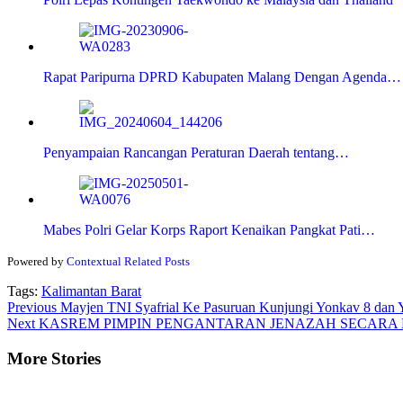
Rapat Paripurna DPRD Kabupaten Malang Dengan Agenda…
Penyampaian Rancangan Peraturan Daerah tentang…
Mabes Polri Gelar Korps Raport Kenaikan Pangkat Pati…
Powered by
Contextual Related Posts
Tags:
Kalimantan Barat
Continue
Previous
Mayjen TNI Syafrial Ke Pasuruan Kunjungi Yonkav 8 dan Y
Next
KASREM PIMPIN PENGANTARAN JENAZAH SECARA MI
Reading
More Stories