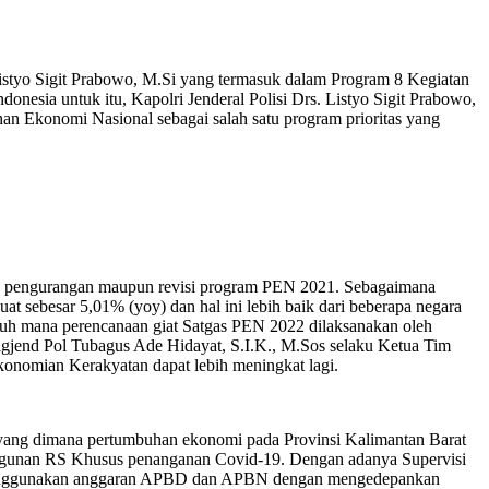
yo Sigit Prabowo, M.Si yang termasuk dalam Program 8 Kegiatan
esia untuk itu, Kapolri Jenderal Polisi Drs. Listyo Sigit Prabowo,
n Ekonomi Nasional sebagai salah satu program prioritas yang
, pengurangan maupun revisi program PEN 2021. Sebagaimana
ebesar 5,01% (yoy) dan hal ini lebih baik dari beberapa negara
jauh mana perencanaan giat Satgas PEN 2022 dilaksanakan oleh
igjend Pol Tubagus Ade Hidayat, S.I.K., M.Sos selaku Ketua Tim
onomian Kerakyatan dapat lebih meningkat lagi.
 yang dimana pertumbuhan ekonomi pada Provinsi Kalimantan Barat
bangunan RS Khusus penanganan Covid-19. Dengan adanya Supervisi
uk menggunakan anggaran APBD dan APBN dengan mengedepankan