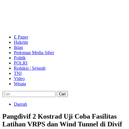
Skip
to
content
Primary
Menu
E Paper
Hukrim
Iklan
Pedoman Media Siber
Politik
POLRI
Redaksi / Sejarah
TNI
Video
Wisata
Cari
untuk:
Daerah
Pangdivif 2 Kostrad Uji Coba Fasilitas
Latihan VRPS dan Wind Tunnel di Divif