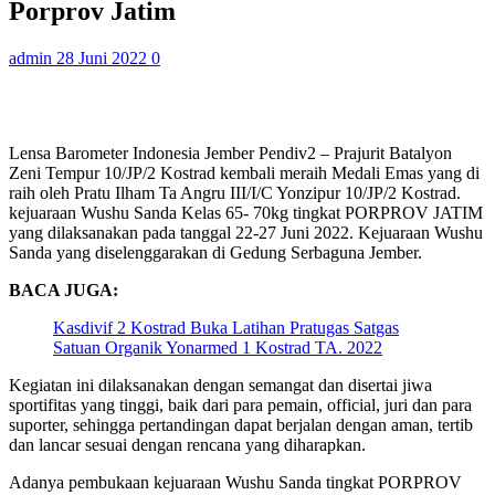
Porprov Jatim
admin
28 Juni 2022
0
Lensa Barometer Indonesia Jember Pendiv2 – Prajurit Batalyon
Zeni Tempur 10/JP/2 Kostrad kembali meraih Medali Emas yang di
raih oleh Pratu Ilham Ta Angru III/I/C Yonzipur 10/JP/2 Kostrad.
kejuaraan Wushu Sanda Kelas 65- 70kg tingkat PORPROV JATIM
yang dilaksanakan pada tanggal 22-27 Juni 2022. Kejuaraan Wushu
Sanda yang diselenggarakan di Gedung Serbaguna Jember.
BACA JUGA:
Kasdivif 2 Kostrad Buka Latihan Pratugas Satgas
Satuan Organik Yonarmed 1 Kostrad TA. 2022
Kegiatan ini dilaksanakan dengan semangat dan disertai jiwa
sportifitas yang tinggi, baik dari para pemain, official, juri dan para
suporter, sehingga pertandingan dapat berjalan dengan aman, tertib
dan lancar sesuai dengan rencana yang diharapkan.
Adanya pembukaan kejuaraan Wushu Sanda tingkat PORPROV