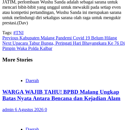
JATIM, perlombaan Wushu Sanda adalah sebagai sarana untuk
mencari bibit-bibit yang unggul untuk mewakili pada setiap even
atau kompetisi pertandingan, Wushu Sanda ini merupakan sarana
untuk melindungi diri sekaligus sarana olah raga untuk mengukir
prestasi.(Dav)
Tags:
#TNI
Continue
Previous
Kabupaten Malang Pandemi Covid 19 Belum Hilang
Next
Upacara Tabur Bunga, Peringati Hari Bhayangkara Ke 76 Di
Reading
Pimpin Waka Polda Kalbar
More Stories
Daerah
WARGA WAJIB TAHU! BPBD Malang Ungkap
Batas Nyata Antara Bencana dan Kejadian Alam
admin
6 Agustus 2026
0
Daerah