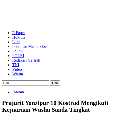
Skip
to
content
Primary
Menu
E Paper
Hukrim
Iklan
Pedoman Media Siber
Politik
POLRI
Redaksi / Sejarah
TNI
Video
Wisata
Cari
untuk:
Daerah
Prajurit Yonzipur 10 Kostrad Mengikuti
Kejuaraan Wushu Sanda Tingkat