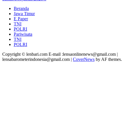
Beranda
Jawa Timur
E Paper
TNI
POLRI
Pariwisata
TNI
POLRI
Copyright © lenbari.com E-mail :lensaonlinenews@gmail.com |
lensabarometerindonesia@gmail.com
|
CoverNews
by AF themes.