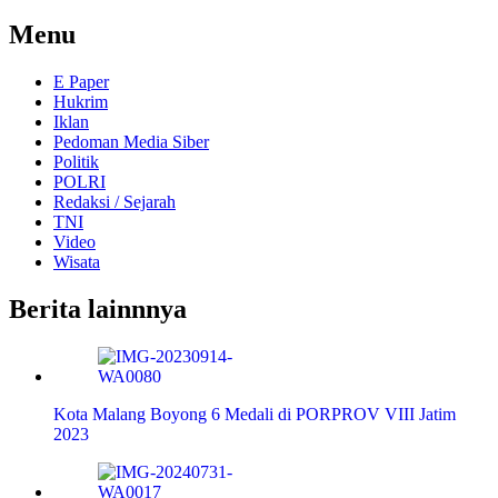
untuk:
Menu
E Paper
Hukrim
Iklan
Pedoman Media Siber
Politik
POLRI
Redaksi / Sejarah
TNI
Video
Wisata
Berita lainnnya
Kota Malang Boyong 6 Medali di PORPROV VIII Jatim
2023