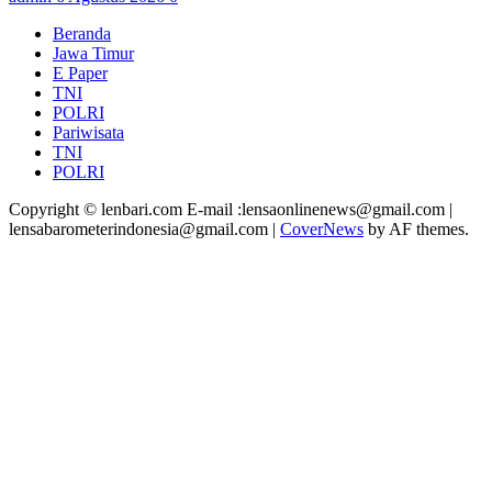
Beranda
Jawa Timur
E Paper
TNI
POLRI
Pariwisata
TNI
POLRI
Copyright © lenbari.com E-mail :lensaonlinenews@gmail.com |
lensabarometerindonesia@gmail.com
|
CoverNews
by AF themes.