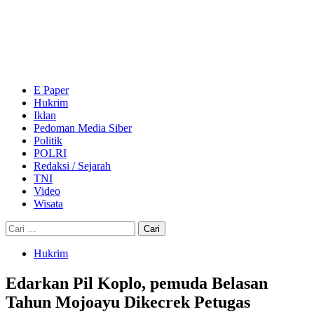
Skip
to
content
Primary
Menu
E Paper
Hukrim
Iklan
Pedoman Media Siber
Politik
POLRI
Redaksi / Sejarah
TNI
Video
Wisata
Cari
untuk:
Hukrim
Edarkan Pil Koplo, pemuda Belasan
Tahun Mojoayu Dikecrek Petugas