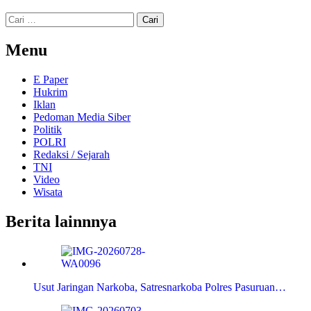
Cari
untuk:
Menu
E Paper
Hukrim
Iklan
Pedoman Media Siber
Politik
POLRI
Redaksi / Sejarah
TNI
Video
Wisata
Berita lainnnya
Usut Jaringan Narkoba, Satresnarkoba Polres Pasuruan…