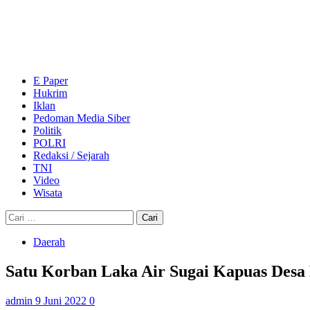
Skip
to
content
Primary
Menu
E Paper
Hukrim
Iklan
Pedoman Media Siber
Politik
POLRI
Redaksi / Sejarah
TNI
Video
Wisata
Cari
untuk:
Daerah
Satu Korban Laka Air Sugai Kapuas Desa 
admin
9 Juni 2022
0