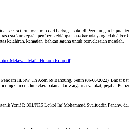
itual secara turun menurun dari berbagai suku di Pegunungan Papua,
sa syukur kepada pemberi kehidupan atas karunia yang telah diberika
tas kelahiran, kematian, bahkan sarana untuk penyelesaian masalah.
 untuk Melawan Mafia Hukum Koruptif
endam III/Slw, Jln Aceh 69 Bandung, Senin (06/06/2022), Bakar batu d
lam rangka menjalin kekerabatan antar warga masyarakat, pejabat Pem
 Organik Yonif R 301/PKS Letkol Inf Mohammad Syaifuddin Fanany, dal