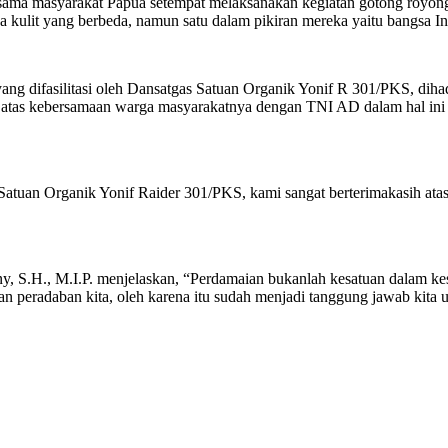
sama masyarakat Papua setempat melaksanakan kegiatan gotong royo
na kulit yang berbeda, namun satu dalam pikiran mereka yaitu bangsa I
ng difasilitasi oleh Dansatgas Satuan Organik Yonif R 301/PKS, dihad
k atas kebersamaan warga masyarakatnya dengan TNI AD dalam hal ini 
Satuan Organik Yonif Raider 301/PKS, kami sangat berterimakasih at
, S.H., M.I.P. menjelaskan, “Perdamaian bukanlah kesatuan dalam k
 peradaban kita, oleh karena itu sudah menjadi tanggung jawab kita 