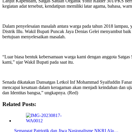
Lanjut Kapendam, Satgas Satuan Organik Yonif Raider 301/PKS ber
kegiatan adat tersebut, kendatipun memiliki latar agama, bahasa, war
Dalam penyelesaian masalah antara warga pada tahun 2018 lampau, ya
Distrik Illu. Wakil Bupati Puncak Jaya Denias Gelei menyambut bai
bertujuan menyelesaikan masalah.
“Luar biasa bentuk kebersamaan warga kami dengan anggota Satgas 
kami,” ujar Wakil Bupati pada saat itu.
Senada dikatakan Dansatgas Letkol Inf Mohammad Syaifuddin Fanany
mencapai kesatuan dalam keragaman akan menjadi keindahan dan ujian
dan Identitas bangsa,” ungkapnya. (Red)
Related Posts:
Semangat Patriotik dan Jiwa Nasionalisme NKRI Ala…