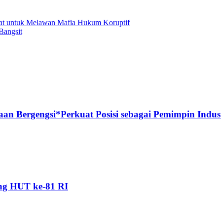
at untuk Melawan Mafia Hukum Koruptif
Bangsit
n Bergengsi*Perkuat Posisi sebagai Pemimpin Industr
ang HUT ke-81 RI