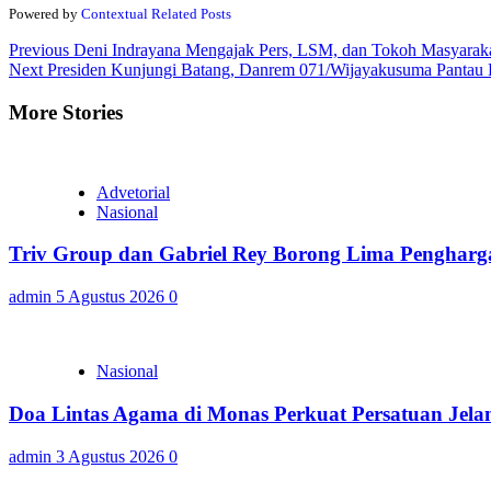
Powered by
Contextual Related Posts
Continue
Previous
Deni Indrayana Mengajak Pers, LSM, dan Tokoh Masyarak
Next
Presiden Kunjungi Batang, Danrem 071/Wijayakusuma Pantau 
Reading
More Stories
Advetorial
Nasional
Triv Group dan Gabriel Rey Borong Lima Penghargaa
admin
5 Agustus 2026
0
Nasional
Doa Lintas Agama di Monas Perkuat Persatuan Jel
admin
3 Agustus 2026
0