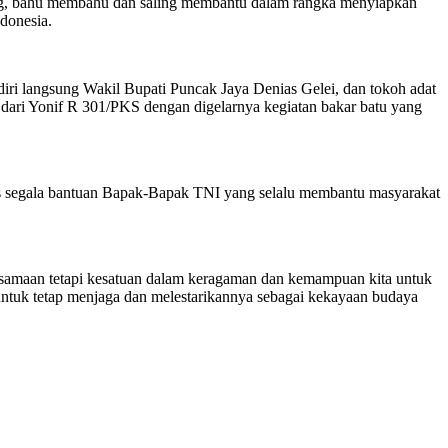
ng, bahu membahu dan saling membantu dalam rangka menyiapkan
ndonesia.
iri langsung Wakil Bupati Puncak Jaya Denias Gelei, dan tokoh adat
dari Yonif R 301/PKS dengan digelarnya kegiatan bakar batu yang
as segala bantuan Bapak-Bapak TNI yang selalu membantu masyarakat
esamaan tetapi kesatuan dalam keragaman dan kemampuan kita untuk
untuk tetap menjaga dan melestarikannya sebagai kekayaan budaya