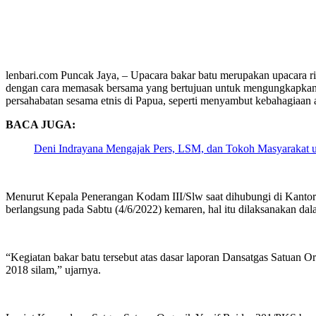
lenbari.com Puncak Jaya, – Upacara bakar batu merupakan upacara r
dengan cara memasak bersama yang bertujuan untuk mengungkapkan ra
persahabatan sesama etnis di Papua, seperti menyambut kebahagiaan a
BACA JUGA:
Deni Indrayana Mengajak Pers, LSM, dan Tokoh Masyarakat
Menurut Kepala Penerangan Kodam III/Slw saat dihubungi di Kantor P
berlangsung pada Sabtu (4/6/2022) kemaren, hal itu dilaksanakan da
“Kegiatan bakar batu tersebut atas dasar laporan Dansatgas Satuan
2018 silam,” ujarnya.