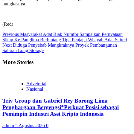
pungkasnya.
(Red)
Continue
Previous
Masyarakat Adat Biak Numfor Sampaikan Pernyataan
Sikap Ke Panglima Berbintang Tiga Penjaga Wilayah Adat Saireri
Reading
Next
Diduga Penyebab Mangkraknya Proyek Pembangunan
Saluran Long Storage
More Stories
Advetorial
Nasional
Triv Group dan Gabriel Rey Borong Lima
Penghargaan Bergengsi*Perkuat Posisi sebagai
Pemimpin Industri Aset Kripto Indonesia
admin
5 Agustus 2026
0