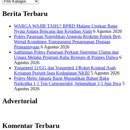
Teknologi
Informasi Sains Telekomunikasi
Berita Terbaru
WARGA WAJIB TAHU! BPBD Malang Ungkap Batas
Nyata Antara Bencana dan Kejadian Alam
6 Agustus 2026
Polres Pasuruan Nonjobkan Anggota Reskrim Polsek Beji,
Wujud Komitmen Transparansi Penanganan Dugaan
Penganiayaan
6 Agustus 2026
Satbinmas Polres Pasuruan Perkuat Sinergitas Ulama dan
Umara Melalui Program Rabu Berguru di Ponpes Dalwa
6
Agustus 2026
Yonarmed 11/GG dan Yonarmed 1/Roket Kostrad Asah
Kesiapan Prajurit Jaga Kedaulatan NKRI
5 Agustus 2026
Polres Metro Jakarta Barat Musnahkan Bahan Baku
Narkotika 1,1 Ton Carisoprodol, Selamatkan 3,5 Juta Jiwa
5
Agustus 2026
Advertorial
Komentar Terbaru