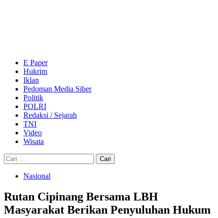
Skip
to
content
Primary
Menu
E Paper
Hukrim
Iklan
Pedoman Media Siber
Politik
POLRI
Redaksi / Sejarah
TNI
Video
Wisata
Cari
untuk:
Nasional
Rutan Cipinang Bersama LBH
Masyarakat Berikan Penyuluhan Hukum