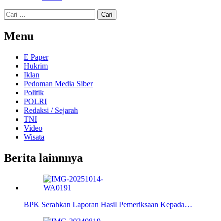
Cari
untuk:
Menu
E Paper
Hukrim
Iklan
Pedoman Media Siber
Politik
POLRI
Redaksi / Sejarah
TNI
Video
Wisata
Berita lainnnya
BPK Serahkan Laporan Hasil Pemeriksaan Kepada…