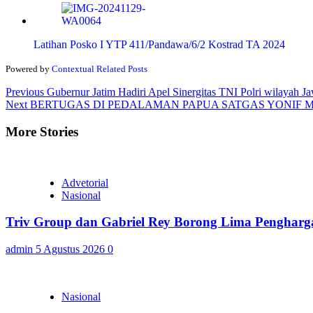
Latihan Posko I YTP 411/Pandawa/6/2 Kostrad TA 2024
Powered by
Contextual Related Posts
Continue
Previous
Gubernur Jatim Hadiri Apel Sinergitas TNI Polri wilayah J
Next
BERTUGAS DI PEDALAMAN PAPUA SATGAS YONIF 
Reading
More Stories
Advetorial
Nasional
Triv Group dan Gabriel Rey Borong Lima Penghargaa
admin
5 Agustus 2026
0
Nasional