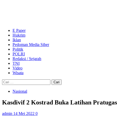
Skip
to
content
Primary
Menu
E Paper
Hukrim
Iklan
Pedoman Media Siber
Politik
POLRI
Redaksi / Sejarah
TNI
Video
Wisata
Cari
untuk:
Nasional
Kasdivif 2 Kostrad Buka Latihan Pratugas
admin
14 Mei 2022
0