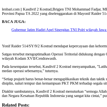
lenbari.com || Kasdivif 2 Kostrad,Brigjen TNI Mohammad Fadjar, MP
Provinsi Papua TA 2022 yang diselenggarakan di Mayonif Raider 51
BACA JUGA:
Gubernur Jatim Hadiri Apel Sinergitas TNI Polri wilayah Jaw
Yonif Raider 514/SY/9/2 Kostrad mendapat kepercayaan dan kehorma
Satgas tersebut mengoptimalkan Operasi Teritorial didukung dengan O
wilayah Kodam XVII/Cendrawasih.
Pada kesempatan tersebut, Kasdivif 2 Kostrad menyampaikan, ”Latiha
medan operasi sebenarnya,” tuturnya.
“Setiap prajurit harus benar-benar mengaplikasikan teknik dan taktik 
disiplin, naluri tempur dan kemampuan PKT PKM terhadap segala situa
Diakhir sambutannya, Kasdivif 2 Kostrad menuturkan “semoga Alla
dan Negara Kesatuan Republik Indonesia yang sangat kita cintai,” p
Related Posts: