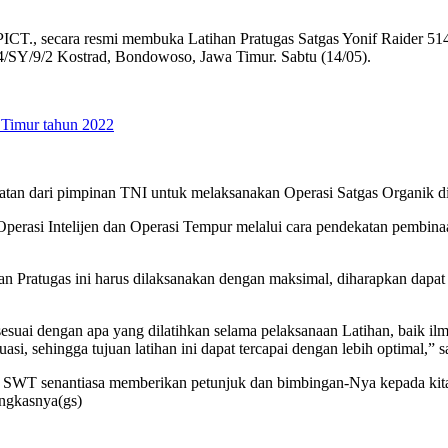
ICT., secara resmi membuka Latihan Pratugas Satgas Yonif Raider 51
4/SY/9/2 Kostrad, Bondowoso, Jawa Timur. Sabtu (14/05).
a Timur tahun 2022
tan dari pimpinan TNI untuk melaksanakan Operasi Satgas Organik di
perasi Intelijen dan Operasi Tempur melalui cara pendekatan pembinaan
n Pratugas ini harus dilaksanakan dengan maksimal, diharapkan dapat
sesuai dengan apa yang dilatihkan selama pelaksanaan Latihan, baik ilmu
si, sehingga tujuan latihan ini dapat tercapai dengan lebih optimal,”
h SWT senantiasa memberikan petunjuk dan bimbingan-Nya kepada ki
ungkasnya(gs)