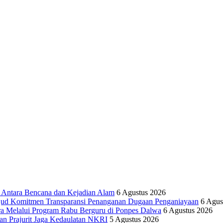
tara Bencana dan Kejadian Alam
6 Agustus 2026
ujud Komitmen Transparansi Penanganan Dugaan Penganiayaan
6 Agus
ra Melalui Program Rabu Berguru di Ponpes Dalwa
6 Agustus 2026
n Prajurit Jaga Kedaulatan NKRI
5 Agustus 2026