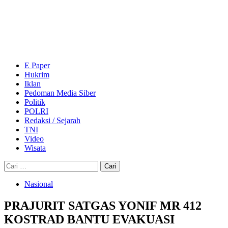
Skip
to
content
Primary
Menu
E Paper
Hukrim
Iklan
Pedoman Media Siber
Politik
POLRI
Redaksi / Sejarah
TNI
Video
Wisata
Cari
untuk:
Nasional
PRAJURIT SATGAS YONIF MR 412
KOSTRAD BANTU EVAKUASI