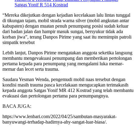
Satgas Yonif R 514 Kostrad
“Mereka dikejutkan dengan kejadian kecelakaan lalu lintas tunggal
di tikungan tajam, mobil strada warna silver (mobil angkutan antar
kabupaten) dengan muatan penuh penumpang posisi sudah keluar
dari badan jalan dan hampir masuk sungai, bersyukur tidak ada
korban jiwa”, terang Danpos Pirime yang saat itu memimpin patroli
simpatik tersebut
Lebih lanjut, Danpos Pirime mengatakan anggota seketika langsung
membantu mengevakuasi penumpang dan memberikan pertolongan
pertama kepada para penumpang yang mengalami luka memar-
memar dan lecet serta trauma.
Saudara Yesman Wenda, pengemudi mobil naas tersebut dengan
kondisi masih trauma pasca kecelakaan mengucapkan terimakasih
kepada anggota Satgas Yonif MR 412 Kostrad yang telah membantu
evakuasi dan pertolongan pertama para penumpangnya.
BACA JUGA:
https://www.lenbari.com/2022/04/25/sambutan-masyarakat-
banyuwangi-terhadap-hadirnya-ahy-sangat-luar-biasa/.