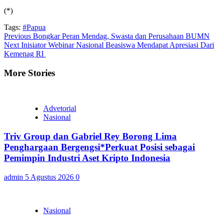
(*)
Tags:
#Papua
Continue
Previous
Bongkar Peran Mendag, Swasta dan Perusahaan BUMN
Next
Inisiator Webinar Nasional Beasiswa Mendapat Apresiasi Dari
Reading
Kemenag RI
More Stories
Advetorial
Nasional
Triv Group dan Gabriel Rey Borong Lima
Penghargaan Bergengsi*Perkuat Posisi sebagai
Pemimpin Industri Aset Kripto Indonesia
admin
5 Agustus 2026
0
Nasional