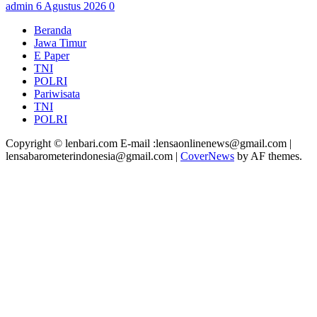
admin
6 Agustus 2026
0
Beranda
Jawa Timur
E Paper
TNI
POLRI
Pariwisata
TNI
POLRI
Copyright © lenbari.com E-mail :lensaonlinenews@gmail.com |
lensabarometerindonesia@gmail.com
|
CoverNews
by AF themes.