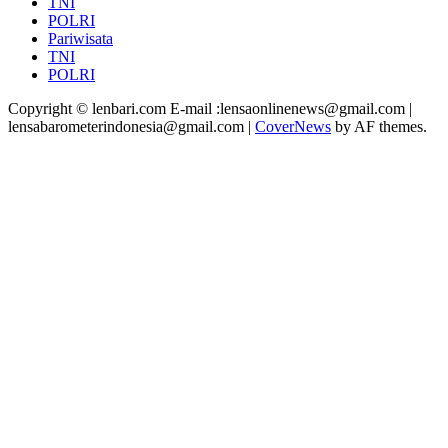
TNI
POLRI
Pariwisata
TNI
POLRI
Copyright © lenbari.com E-mail :lensaonlinenews@gmail.com |
lensabarometerindonesia@gmail.com
|
CoverNews
by AF themes.