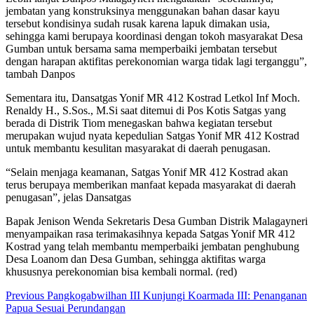
jembatan yang konstruksinya menggunakan bahan dasar kayu
tersebut kondisinya sudah rusak karena lapuk dimakan usia,
sehingga kami berupaya koordinasi dengan tokoh masyarakat Desa
Gumban untuk bersama sama memperbaiki jembatan tersebut
dengan harapan aktifitas perekonomian warga tidak lagi terganggu”,
tambah Danpos
Sementara itu, Dansatgas Yonif MR 412 Kostrad Letkol Inf Moch.
Renaldy H., S.Sos., M.Si saat ditemui di Pos Kotis Satgas yang
berada di Distrik Tiom menegaskan bahwa kegiatan tersebut
merupakan wujud nyata kepedulian Satgas Yonif MR 412 Kostrad
untuk membantu kesulitan masyarakat di daerah penugasan.
“Selain menjaga keamanan, Satgas Yonif MR 412 Kostrad akan
terus berupaya memberikan manfaat kepada masyarakat di daerah
penugasan”, jelas Dansatgas
Bapak Jenison Wenda Sekretaris Desa Gumban Distrik Malagayneri
menyampaikan rasa terimakasihnya kepada Satgas Yonif MR 412
Kostrad yang telah membantu memperbaiki jembatan penghubung
Desa Loanom dan Desa Gumban, sehingga aktifitas warga
khususnya perekonomian bisa kembali normal. (red)
Continue
Previous
Pangkogabwilhan III Kunjungi Koarmada III: Penanganan
Papua Sesuai Perundangan