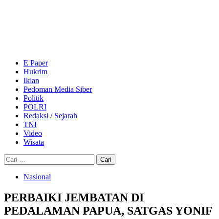
Skip
to
content
Primary
Menu
E Paper
Hukrim
Iklan
Pedoman Media Siber
Politik
POLRI
Redaksi / Sejarah
TNI
Video
Wisata
Cari
untuk:
Nasional
PERBAIKI JEMBATAN DI
PEDALAMAN PAPUA, SATGAS YONIF