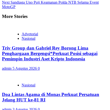
Reading
Next
Sandiaga Uno Puji Keamanan Polda NTB Selama Event
MotoGP
More Stories
Advetorial
Nasional
Triv Group dan Gabriel Rey Borong Lima
Penghargaan Bergengsi*Perkuat Posisi sebagai
Pemimpin Industri Aset Kripto Indonesia
admin
5 Agustus 2026
0
Nasional
Doa Lintas Agama di Monas Perkuat Persatuan
Jelang HUT ke-81 RI
admin
3 Agustus 2026
0