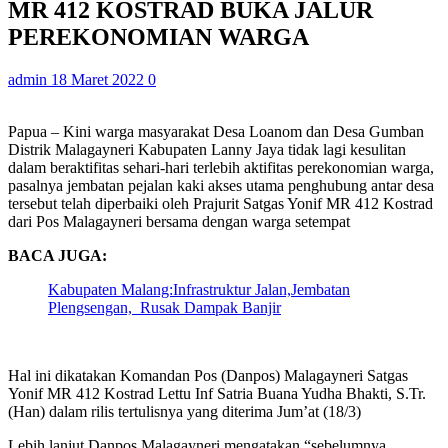
MR 412 KOSTRAD BUKA JALUR
PEREKONOMIAN WARGA
admin
18 Maret 2022
0
Papua – Kini warga masyarakat Desa Loanom dan Desa Gumban
Distrik Malagayneri Kabupaten Lanny Jaya tidak lagi kesulitan
dalam beraktifitas sehari-hari terlebih aktifitas perekonomian warga,
pasalnya jembatan pejalan kaki akses utama penghubung antar desa
tersebut telah diperbaiki oleh Prajurit Satgas Yonif MR 412 Kostrad
dari Pos Malagayneri bersama dengan warga setempat
BACA JUGA:
Kabupaten Malang:Infrastruktur Jalan,Jembatan
Plengsengan, Rusak Dampak Banjir
Hal ini dikatakan Komandan Pos (Danpos) Malagayneri Satgas
Yonif MR 412 Kostrad Lettu Inf Satria Buana Yudha Bhakti, S.Tr.
(Han) dalam rilis tertulisnya yang diterima Jum’at (18/3)
Lebih lanjut Danpos Malagayneri mengatakan “sebelumnya,