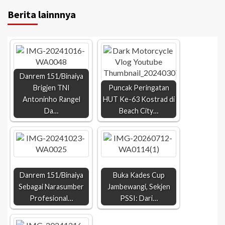
Berita lainnnya
Danrem 151/Binaiya
Brigjen TNI
Puncak Peringatan
Antoninho Rangel
HUT Ke-63 Kostrad di
Da…
Beach City…
Danrem 151/Binaiya
Buka Kades Cup
Sebagai Narasumber
Jambewangi, Sekjen
Profesional…
PSSI: Dari…