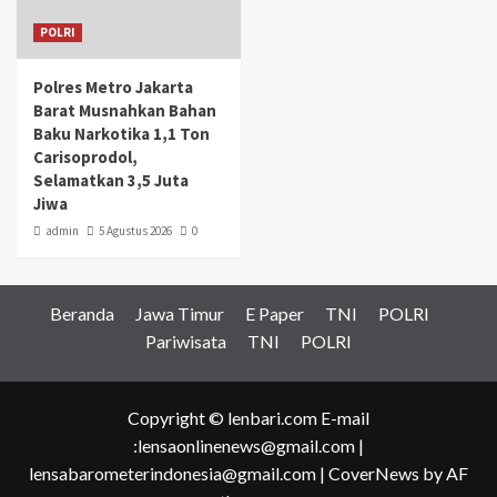
POLRI
Polres Metro Jakarta
Barat Musnahkan Bahan
Baku Narkotika 1,1 Ton
Carisoprodol,
Selamatkan 3,5 Juta
Jiwa
admin
5 Agustus 2026
0
Beranda
Jawa Timur
E Paper
TNI
POLRI
Pariwisata
TNI
POLRI
Copyright © lenbari.com E-mail
:lensaonlinenews@gmail.com |
lensabarometerindonesia@gmail.com
|
CoverNews
by AF