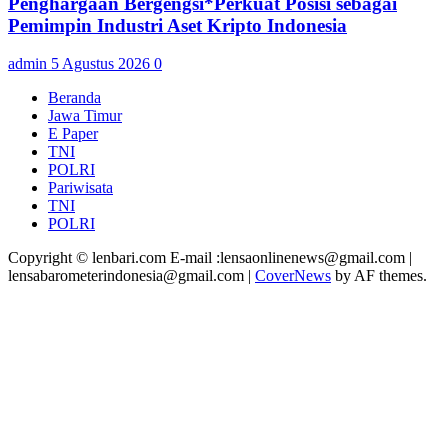
Penghargaan Bergengsi*Perkuat Posisi sebagai
Pemimpin Industri Aset Kripto Indonesia
admin
5 Agustus 2026
0
Beranda
Jawa Timur
E Paper
TNI
POLRI
Pariwisata
TNI
POLRI
Copyright © lenbari.com E-mail :lensaonlinenews@gmail.com |
lensabarometerindonesia@gmail.com
|
CoverNews
by AF themes.