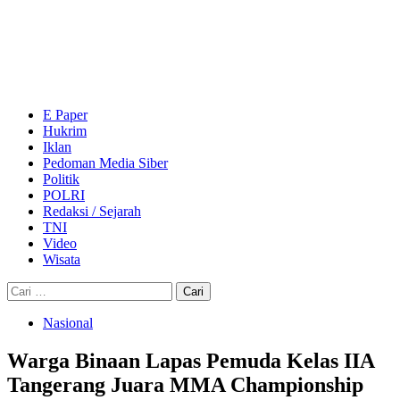
Skip
to
content
Primary
Menu
E Paper
Hukrim
Iklan
Pedoman Media Siber
Politik
POLRI
Redaksi / Sejarah
TNI
Video
Wisata
Cari
untuk:
Nasional
Warga Binaan Lapas Pemuda Kelas IIA
Tangerang Juara MMA Championship