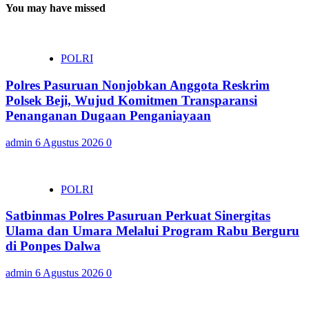
You may have missed
POLRI
Polres Pasuruan Nonjobkan Anggota Reskrim
Polsek Beji, Wujud Komitmen Transparansi
Penanganan Dugaan Penganiayaan
admin
6 Agustus 2026
0
POLRI
Satbinmas Polres Pasuruan Perkuat Sinergitas
Ulama dan Umara Melalui Program Rabu Berguru
di Ponpes Dalwa
admin
6 Agustus 2026
0