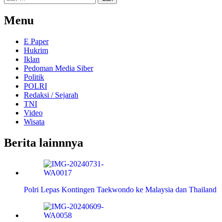
untuk:
Menu
E Paper
Hukrim
Iklan
Pedoman Media Siber
Politik
POLRI
Redaksi / Sejarah
TNI
Video
Wisata
Berita lainnnya
Polri Lepas Kontingen Taekwondo ke Malaysia dan Thailand