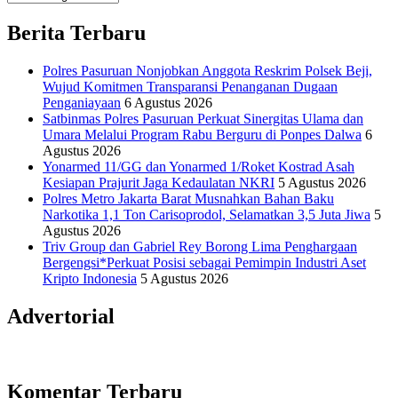
Informasi Sains Telekomunikasi
Berita Terbaru
Polres Pasuruan Nonjobkan Anggota Reskrim Polsek Beji,
Wujud Komitmen Transparansi Penanganan Dugaan
Penganiayaan
6 Agustus 2026
Satbinmas Polres Pasuruan Perkuat Sinergitas Ulama dan
Umara Melalui Program Rabu Berguru di Ponpes Dalwa
6
Agustus 2026
Yonarmed 11/GG dan Yonarmed 1/Roket Kostrad Asah
Kesiapan Prajurit Jaga Kedaulatan NKRI
5 Agustus 2026
Polres Metro Jakarta Barat Musnahkan Bahan Baku
Narkotika 1,1 Ton Carisoprodol, Selamatkan 3,5 Juta Jiwa
5
Agustus 2026
Triv Group dan Gabriel Rey Borong Lima Penghargaan
Bergengsi*Perkuat Posisi sebagai Pemimpin Industri Aset
Kripto Indonesia
5 Agustus 2026
Advertorial
Komentar Terbaru