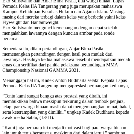
Eko Sulistyanto dan Anjar Bima Pasila, dua warga binaan Lapas
Pemuda Kelas IIA Tangerang yang juga merupakan mahasiswa
Kampus Kehidupan Fakultas Hukum dan Agama Islam. Masing-
masing dari mereka terbagi dalam kelas yang berbeda yakni kelas
Flyweight dan Bantamweight.
Eko Sulistyanto mengunci kemenangan dengan cepat setelah
mengalahkan lawannya dengan kuncian armbar pada ronde
pertama.
Sementara itu, dilain pertandingan, Anjar Bima Pasila
memenangkan pertandingan dengan hasil poin mutlak dari
lawannya. Hasilnya kedua mahasiswa tersebut mendapatkan medali
emas dan sertifikat dari panitia pelaksana pertandingan MMA
Championship Nasional GAMMA 2021.
Menanggapi hal ini, Kadek Anton Budiharta selaku Kepala Lapas
Pemuda Kelas IIA Tangerang mengapresiasi perjuangan keduanya,
“Tentu kami sangat bangga atas prestasi yang diraih, ini
membuktikan bahwa meskipun terkurung dalam tembok penjara,
tetapi para warga binaan masih dapat mengembangkan minat, bakat,
serta keterampilan yang dimiliki,” ungkap Kadek Budiharta kepada
awak media Sabtu, (13/11).
“Kami juga berharap ini menjadi motivasi bagi para warga binaan
lain untuk terus berprestasi meskipun dari dalam jeruji,” sambung