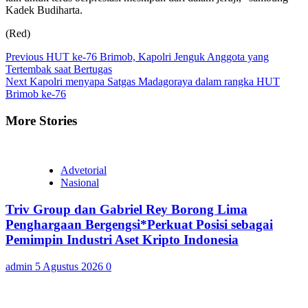
Kadek Budiharta.
(Red)
Continue
Previous
HUT ke-76 Brimob, Kapolri Jenguk Anggota yang
Tertembak saat Bertugas
Reading
Next
Kapolri menyapa Satgas Madagoraya dalam rangka HUT
Brimob ke-76
More Stories
Advetorial
Nasional
Triv Group dan Gabriel Rey Borong Lima
Penghargaan Bergengsi*Perkuat Posisi sebagai
Pemimpin Industri Aset Kripto Indonesia
admin
5 Agustus 2026
0