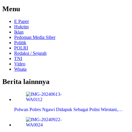
untuk:
Menu
E Paper
Hukrim
Iklan
Pedoman Media Siber
Politik
POLRI
Redaksi / Sejarah
TNI
Video
Wisata
Berita lainnnya
Polwan Polres Ngawi Didapuk Sebagai Polisi Wirotani,…