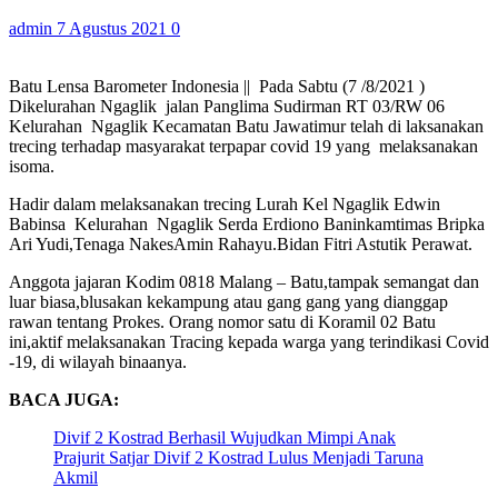
admin
7 Agustus 2021
0
Batu Lensa Barometer Indonesia || Pada Sabtu (7 /8/2021 )
Dikelurahan Ngaglik jalan Panglima Sudirman RT 03/RW 06
Kelurahan Ngaglik Kecamatan Batu Jawatimur telah di laksanakan
trecing terhadap masyarakat terpapar covid 19 yang melaksanakan
isoma.
Hadir dalam melaksanakan trecing Lurah Kel Ngaglik Edwin
Babinsa Kelurahan Ngaglik Serda Erdiono Baninkamtimas Bripka
Ari Yudi,Tenaga NakesAmin Rahayu.Bidan Fitri Astutik Perawat.
Anggota jajaran Kodim 0818 Malang – Batu,tampak semangat dan
luar biasa,blusakan kekampung atau gang gang yang dianggap
rawan tentang Prokes. Orang nomor satu di Koramil 02 Batu
ini,aktif melaksanakan Tracing kepada warga yang terindikasi Covid
-19, di wilayah binaanya.
BACA JUGA:
Divif 2 Kostrad Berhasil Wujudkan Mimpi Anak
Prajurit Satjar Divif 2 Kostrad Lulus Menjadi Taruna
Akmil