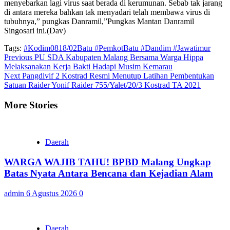
menyebarkan lagi virus saat berada di kerumunan. Sebab tak jarang
di antara mereka bahkan tak menyadari telah membawa virus di
tubuhnya,” pungkas Danramil,”Pungkas Mantan Danramil
Singosari ini.(Dav)
Tags:
#Kodim0818/02Batu #PemkotBatu #Dandim #Jawatimur
Continue
Previous
PU SDA Kabupaten Malang Bersama Warga Hippa
Melaksanakan Kerja Bakti Hadapi Musim Kemarau
Reading
Next
Pangdivif 2 Kostrad Resmi Menutup Latihan Pembentukan
Satuan Raider Yonif Raider 755/Yalet/20/3 Kostrad TA 2021
More Stories
Daerah
WARGA WAJIB TAHU! BPBD Malang Ungkap
Batas Nyata Antara Bencana dan Kejadian Alam
admin
6 Agustus 2026
0
Daerah