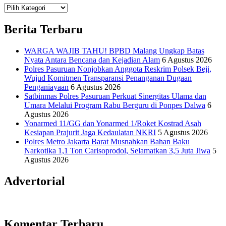
Teknologi
Informasi Sains Telekomunikasi
Berita Terbaru
WARGA WAJIB TAHU! BPBD Malang Ungkap Batas
Nyata Antara Bencana dan Kejadian Alam
6 Agustus 2026
Polres Pasuruan Nonjobkan Anggota Reskrim Polsek Beji,
Wujud Komitmen Transparansi Penanganan Dugaan
Penganiayaan
6 Agustus 2026
Satbinmas Polres Pasuruan Perkuat Sinergitas Ulama dan
Umara Melalui Program Rabu Berguru di Ponpes Dalwa
6
Agustus 2026
Yonarmed 11/GG dan Yonarmed 1/Roket Kostrad Asah
Kesiapan Prajurit Jaga Kedaulatan NKRI
5 Agustus 2026
Polres Metro Jakarta Barat Musnahkan Bahan Baku
Narkotika 1,1 Ton Carisoprodol, Selamatkan 3,5 Juta Jiwa
5
Agustus 2026
Advertorial
Komentar Terbaru