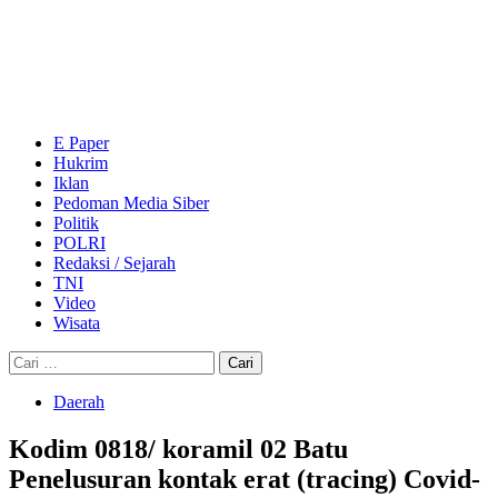
Skip
to
content
Primary
Menu
E Paper
Hukrim
Iklan
Pedoman Media Siber
Politik
POLRI
Redaksi / Sejarah
TNI
Video
Wisata
Cari
untuk:
Daerah
Kodim 0818/ koramil 02 Batu
Penelusuran kontak erat (tracing) Covid-