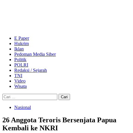
Skip
to
content
Primary
Menu
E Paper
Hukrim
Iklan
Pedoman Media Siber
Politik
POLRI
Redaksi / Sejarah
TNI
Video
Wisata
Cari
untuk:
Nasional
26 Anggota Teroris Bersenjata Papua
Kembali ke NKRI