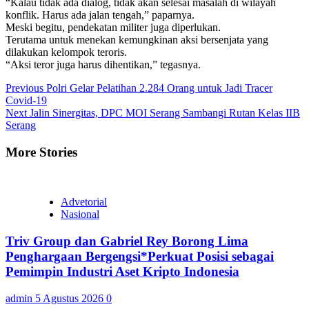
“Kalau tidak ada dialog, tidak akan selesai masalah di wilayah
konflik. Harus ada jalan tengah,” paparnya.
Meski begitu, pendekatan militer juga diperlukan.
Terutama untuk menekan kemungkinan aksi bersenjata yang
dilakukan kelompok teroris.
“Aksi teror juga harus dihentikan,” tegasnya.
Continue
Previous
Polri Gelar Pelatihan 2.284 Orang untuk Jadi Tracer
Covid-19
Reading
Next
Jalin Sinergitas, DPC MOI Serang Sambangi Rutan Kelas IIB
Serang
More Stories
Advetorial
Nasional
Triv Group dan Gabriel Rey Borong Lima
Penghargaan Bergengsi*Perkuat Posisi sebagai
Pemimpin Industri Aset Kripto Indonesia
admin
5 Agustus 2026
0