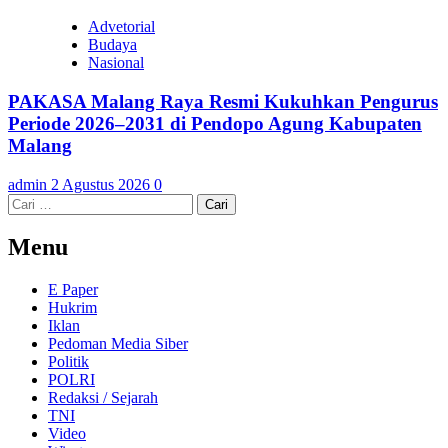
Advetorial
Budaya
Nasional
PAKASA Malang Raya Resmi Kukuhkan Pengurus
Periode 2026–2031 di Pendopo Agung Kabupaten
Malang
admin
2 Agustus 2026
0
Cari
untuk:
Menu
E Paper
Hukrim
Iklan
Pedoman Media Siber
Politik
POLRI
Redaksi / Sejarah
TNI
Video