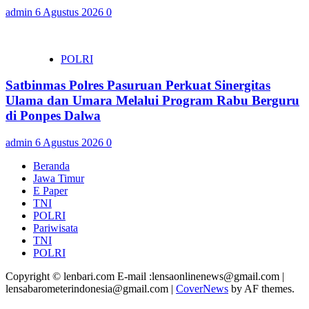
admin
6 Agustus 2026
0
POLRI
Satbinmas Polres Pasuruan Perkuat Sinergitas
Ulama dan Umara Melalui Program Rabu Berguru
di Ponpes Dalwa
admin
6 Agustus 2026
0
Beranda
Jawa Timur
E Paper
TNI
POLRI
Pariwisata
TNI
POLRI
Copyright © lenbari.com E-mail :lensaonlinenews@gmail.com |
lensabarometerindonesia@gmail.com
|
CoverNews
by AF themes.