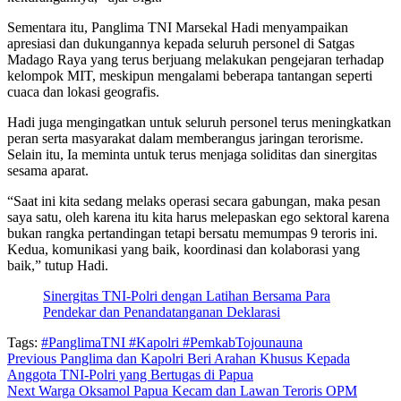
Sementara itu, Panglima TNI Marsekal Hadi menyampaikan
apresiasi dan dukungannya kepada seluruh personel di Satgas
Madago Raya yang terus berjuang melakukan pengejaran terhadap
kelompok MIT, meskipun mengalami beberapa tantangan seperti
cuaca dan lokasi geografis.
Hadi juga mengingatkan untuk seluruh personel terus meningkatkan
peran serta masyarakat dalam memberangus jaringan terorisme.
Selain itu, Ia meminta untuk terus menjaga soliditas dan sinergitas
sesama aparat.
“Saat ini kita sedang melaks operasi secara gabungan, maka pesan
saya satu, oleh karena itu kita harus melepaskan ego sektoral karena
bukan rangka pertandingan tetapi bersatu memumpas 9 teroris ini.
Kedua, komunikasi yang baik, koordinasi dan kolaborasi yang
baik,” tutup Hadi.
Sinergitas TNI-Polri dengan Latihan Bersama Para
Pendekar dan Penandatanganan Deklarasi
Tags:
#PanglimaTNI #Kapolri #PemkabTojounauna
Continue
Previous
Panglima dan Kapolri Beri Arahan Khusus Kepada
Anggota TNI-Polri yang Bertugas di Papua
Reading
Next
Warga Oksamol Papua Kecam dan Lawan Teroris OPM