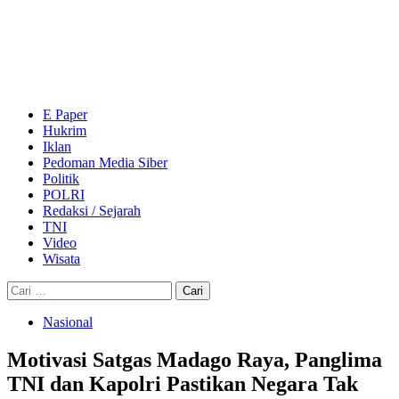
Skip
to
content
Primary
Menu
E Paper
Hukrim
Iklan
Pedoman Media Siber
Politik
POLRI
Redaksi / Sejarah
TNI
Video
Wisata
Cari
untuk:
Nasional
Motivasi Satgas Madago Raya, Panglima
TNI dan Kapolri Pastikan Negara Tak