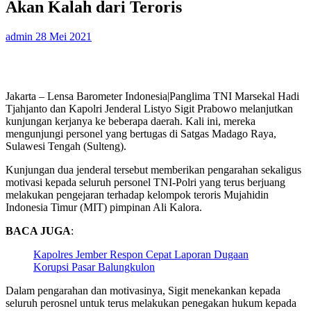
Akan Kalah dari Teroris
admin
28 Mei 2021
Jakarta – Lensa Barometer Indonesia|Panglima TNI Marsekal Hadi
Tjahjanto dan Kapolri Jenderal Listyo Sigit Prabowo melanjutkan
kunjungan kerjanya ke beberapa daerah. Kali ini, mereka
mengunjungi personel yang bertugas di Satgas Madago Raya,
Sulawesi Tengah (Sulteng).
Kunjungan dua jenderal tersebut memberikan pengarahan sekaligus
motivasi kepada seluruh personel TNI-Polri yang terus berjuang
melakukan pengejaran terhadap kelompok teroris Mujahidin
Indonesia Timur (MIT) pimpinan Ali Kalora.
BACA JUGA
:
Kapolres Jember Respon Cepat Laporan Dugaan
Korupsi Pasar Balungkulon
Dalam pengarahan dan motivasinya, Sigit menekankan kepada
seluruh perosnel untuk terus melakukan penegakan hukum kepada