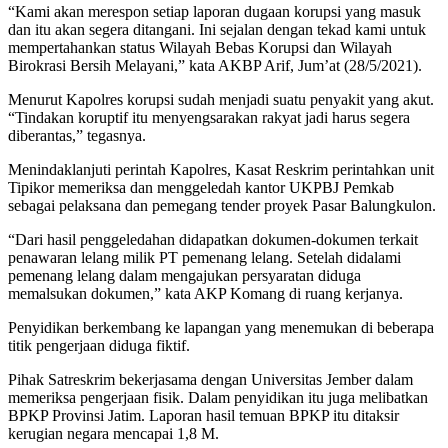
“Kami akan merespon setiap laporan dugaan korupsi yang masuk
dan itu akan segera ditangani. Ini sejalan dengan tekad kami untuk
mempertahankan status Wilayah Bebas Korupsi dan Wilayah
Birokrasi Bersih Melayani,” kata AKBP Arif, Jum’at (28/5/2021).
Menurut Kapolres korupsi sudah menjadi suatu penyakit yang akut.
“Tindakan koruptif itu menyengsarakan rakyat jadi harus segera
diberantas,” tegasnya.
Menindaklanjuti perintah Kapolres, Kasat Reskrim perintahkan unit
Tipikor memeriksa dan menggeledah kantor UKPBJ Pemkab
sebagai pelaksana dan pemegang tender proyek Pasar Balungkulon.
“Dari hasil penggeledahan didapatkan dokumen-dokumen terkait
penawaran lelang milik PT pemenang lelang. Setelah didalami
pemenang lelang dalam mengajukan persyaratan diduga
memalsukan dokumen,” kata AKP Komang di ruang kerjanya.
Penyidikan berkembang ke lapangan yang menemukan di beberapa
titik pengerjaan diduga fiktif.
Pihak Satreskrim bekerjasama dengan Universitas Jember dalam
memeriksa pengerjaan fisik. Dalam penyidikan itu juga melibatkan
BPKP Provinsi Jatim. Laporan hasil temuan BPKP itu ditaksir
kerugian negara mencapai 1,8 M.