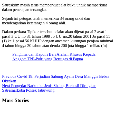
Satreskrim masih terus memperkuat alat bukti untuk memperkuat
dalam penetapan tersangka.
Sejauh ini petugas telah memeriksa 34 orang saksi dan
mendengarkan keterangan 4 orang ahli.
Dalam perkara Tipikor tersebut pelaku akan dijerat pasal 2 ayat 1
pasal 3 UU no 31 tahun 1999 Jo UU no.20 tahun 2001 Jo pasal 55
(1) ke 1 pasal 56 KUHP dengan ancaman kurungan penjara minimal
4 tahun hingga 20 tahun atau denda 200 juta hingga 1 miliar. (fn)
Panglima dan Kapolri Beri Arahan Khusus Kepada
Anggota TNI-Polri yang Bertugas di Papua
Continue
Previous
Covid 19, Perjudian Sabung Ayam Desa Manggis Bebas
Obrakan
Reading
Next
Pengedar Narkotika Jenis Shabu, Berhasil Diringkus
Satresnarkoba Polsek Jatiuwung.
More Stories