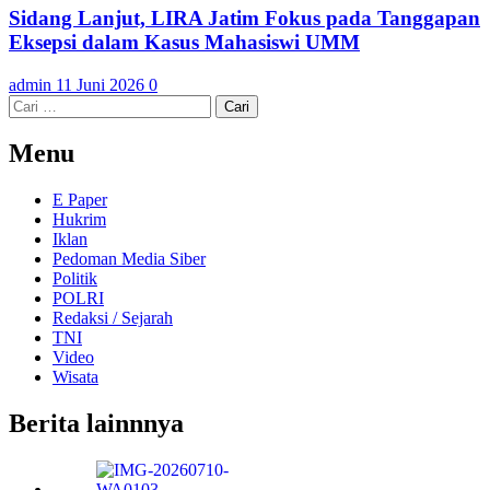
Sidang Lanjut, LIRA Jatim Fokus pada Tanggapan
Eksepsi dalam Kasus Mahasiswi UMM
admin
11 Juni 2026
0
Cari
untuk:
Menu
E Paper
Hukrim
Iklan
Pedoman Media Siber
Politik
POLRI
Redaksi / Sejarah
TNI
Video
Wisata
Berita lainnnya