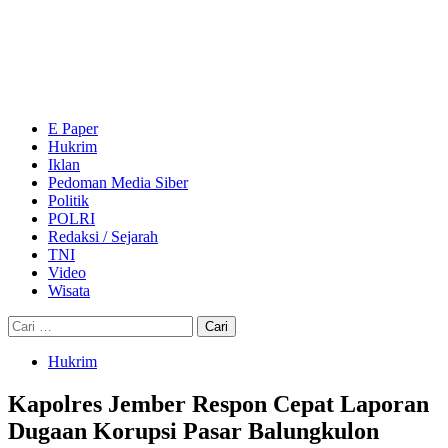
Skip
to
content
Primary
Menu
E Paper
Hukrim
Iklan
Pedoman Media Siber
Politik
POLRI
Redaksi / Sejarah
TNI
Video
Wisata
Cari
untuk:
Hukrim
Kapolres Jember Respon Cepat Laporan
Dugaan Korupsi Pasar Balungkulon