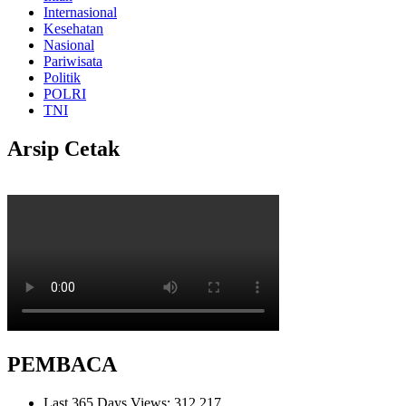
Internasional
Kesehatan
Nasional
Pariwisata
Politik
POLRI
TNI
Arsip Cetak
PEMBACA
Last 365 Days Views:
312,217