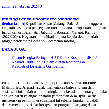
admin
29 Februari 2024
0
𝙈𝙖𝙡𝙖𝙣𝙜 𝙇𝙚𝙣𝙨𝙖 𝘽𝙖𝙧𝙤𝙢𝙚𝙩𝙚𝙧 𝙄𝙣𝙙𝙤𝙣𝙚𝙨𝙞𝙖
(lenbari.com)|
|Kepolisian Resor Malang, Polda Jatim, menggelar
kegiatan sosialisasi pencegahan tindak pidana korupsi dan pungutan
liar di kantor Kecamatan Jabung, Kabupaten Malang, Kamis
(29/2/2024). Kegiatan ini melibatkan para kepala desa, bendahara,
hingga pendamping desa se-Kecamatan Jabung.
BACA JUGA:
Dalam Rangka Peringati HUT Ke-63 Kostrad, Irdivif 2
Kostrad Turut Hadir Dalam Ziarah Rombongan
Kaskostrad Di Astana Giri Bangun
Plt. Kanit Tindak Pidana Korupsi (Tipidkor) Satreskrim Polres
Malang, Iptu Ahmad Taufik, menyatakan bahwa tujuan dari
sosialisasi ini adalah untuk meningkatkan kesadaran tentang perilaku
antikorupsi di kalangan aparatur pemerintah desa. Iptu Taufik
menegaskan pentingnya sosialisasi ini sebagai langkah proaktif
dalam memitigasi risiko korupsi dan pungutan liar yang dapat