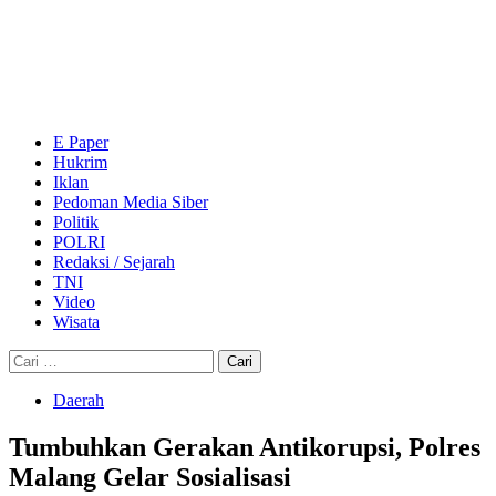
Skip
to
content
Primary
Menu
E Paper
Hukrim
Iklan
Pedoman Media Siber
Politik
POLRI
Redaksi / Sejarah
TNI
Video
Wisata
Cari
untuk:
Daerah
Tumbuhkan Gerakan Antikorupsi, Polres
Malang Gelar Sosialisasi