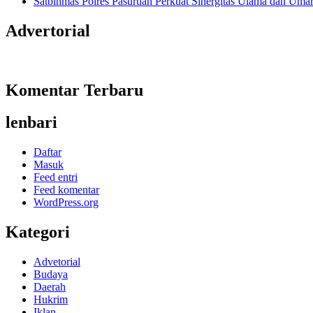
Satbinmas Polres Pasuruan Perkuat Sinergitas Ulama dan Uma
Advertorial
Komentar Terbaru
lenbari
Daftar
Masuk
Feed entri
Feed komentar
WordPress.org
Kategori
Advetorial
Budaya
Daerah
Hukrim
Iklan