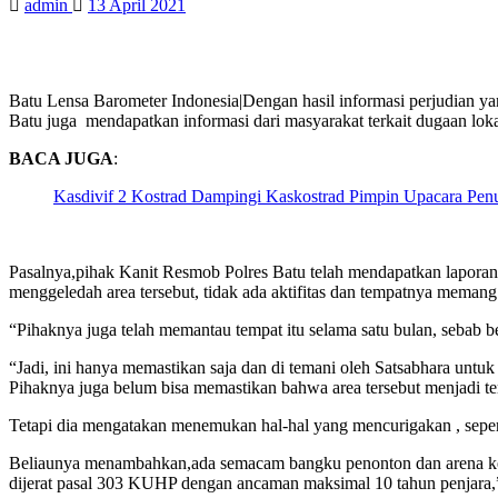
admin
13 April 2021
Batu Lensa Barometer Indonesia|Dengan hasil informasi perjudian ya
Batu juga mendapatkan informasi dari masyarakat terkait dugaan loka
BACA JUGA
:
Kasdivif 2 Kostrad Dampingi Kaskostrad Pimpin Upacara Penu
Pasalnya,pihak Kanit Resmob Polres Batu telah mendapatkan laporan 
menggeledah area tersebut, tidak ada aktifitas dan tempatnya meman
“Pihaknya juga telah memantau tempat itu selama satu bulan, sebab b
“Jadi, ini hanya memastikan saja dan di temani oleh Satsabhara untu
Pihaknya juga belum bisa memastikan bahwa area tersebut menjadi t
Tetapi dia mengatakan menemukan hal-hal yang mencurigakan , seperti 
Beliaunya menambahkan,ada semacam bangku penonton dan arena kecil, 
dijerat pasal 303 KUHP dengan ancaman maksimal 10 tahun penjara