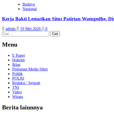
Budaya
Nasional
Kerja Bakti Lestarikan Situs Patirtan Watugedhe,
admin
19 Mei 2026
0
Cari
untuk:
Menu
E Paper
Hukrim
Iklan
Pedoman Media Siber
Politik
POLRI
Redaksi / Sejarah
TNI
Video
Wisata
Berita lainnnya