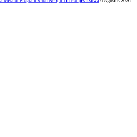
ra Melalui Program Rabu Berguru di Ponpes Dalwa
6 Agustus 2026