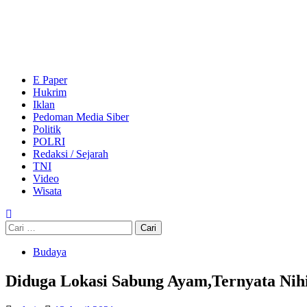
Skip
to
content
Primary
Menu
E Paper
Hukrim
Iklan
Pedoman Media Siber
Politik
POLRI
Redaksi / Sejarah
TNI
Video
Wisata
Cari
untuk:
Budaya
Diduga Lokasi Sabung Ayam,Ternyata Nihi