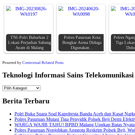
TNI-Polri Bubarkan 2
Polres Pasuruan Kota
Polres Ngan
Lokasi Perjudian Sabung
Bongkar Arena Diduga
Tiga Lokas
Ayam di Malang
Digunakan…
Did
Powered by
Contextual Related Posts
Teknologi Informasi Sains Telekomunikasi
Teknologi
Informasi Sains Telekomunikasi
Berita Terbaru
Polri Buka Suara Soal Kapolresta Banda Aceh dan Kasat Nark
Polres Pasuruan Mutasi Tiga Penyidik Polsek Beji Demi Efekti
WARGA WAJIB TAHU! BPBD Malang Ungkap Batas Nyata An
Polres Pasuruan Nonjobkan Anggota Reskrim Polsek Beji, W