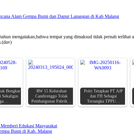
encana Alam Gempa Bumi dan Dapur Lapangan di Kab Malang
un mengatakan,bahwa tempat yang dimaksud tidak pernah terlihat aktiv
a.(dav)
juk Bongkar
RW 15 Kelurahan
Polri Tetapkan PT AJP
i Sekaligus
Candirenggo Tolak
dan FH Sebagai
uga…
Pembangunan Pabrik…
Tersangka TPPU…
n Memberi Edukasi Masyarakat
Gempa Bumi di Kab. Malang