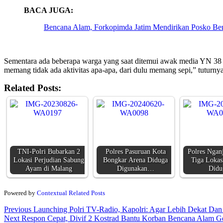
BACA JUGA:
Bencana Alam, Forkopimda Jatim Mendirikan Posko B
Sementara ada beberapa warga yang saat ditemui awak media YN 38 tah
memang tidak ada aktivitas apa-apa, dari dulu memang sepi,” tuturny
Related Posts:
TNI-Polri Bubarkan 2
Polres Pasuruan Kota
Polres Ngan
Lokasi Perjudian Sabung
Bongkar Arena Diduga
Tiga Lokas
Ayam di Malang
Digunakan…
Did
Powered by
Contextual Related Posts
Continue
Previous
Launching Polri TV-Radio, Kapolri: Agar Lebih Dekat Da
Next
Respon Cepat, Divif 2 Kostrad Bantu Korban Bencana Alam 