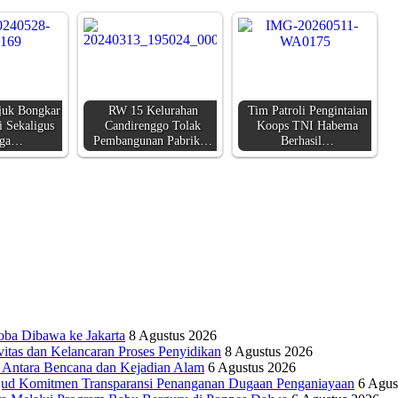
juk Bongkar
RW 15 Kelurahan
Tim Patroli Pengintaian
i Sekaligus
Candirenggo Tolak
Koops TNI Habema
uga…
Pembangunan Pabrik…
Berhasil…
oba Dibawa ke Jakarta
8 Agustus 2026
vitas dan Kelancaran Proses Penyidikan
8 Agustus 2026
tara Bencana dan Kejadian Alam
6 Agustus 2026
ujud Komitmen Transparansi Penanganan Dugaan Penganiayaan
6 Agus