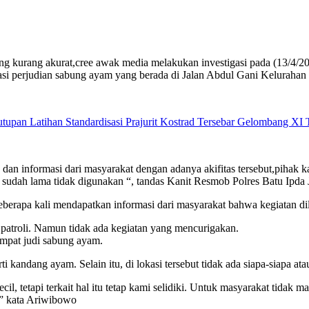
ng kurang akurat,cree awak media melakukan investigasi pada (13/4/20
si perjudian sabung ayam yang berada di Jalan Abdul Gani Kelurahan N
tupan Latihan Standardisasi Prajurit Kostrad Tersebar Gelombang XI
dan informasi dari masyarakat dengan adanya akifitas tersebut,pihak 
g sudah lama tidak digunakan “, tandas Kanit Resmob Polres Batu Ipd
eberapa kali mendapatkan informasi dari masyarakat bahwa kegiatan dila
k patroli. Namun tidak ada kegiatan yang mencurigakan.
empat judi sabung ayam.
kandang ayam. Selain itu, di lokasi tersebut tidak ada siapa-siapa at
tetapi terkait hal itu tetap kami selidiki. Untuk masyarakat tidak ma
,” kata Ariwibowo