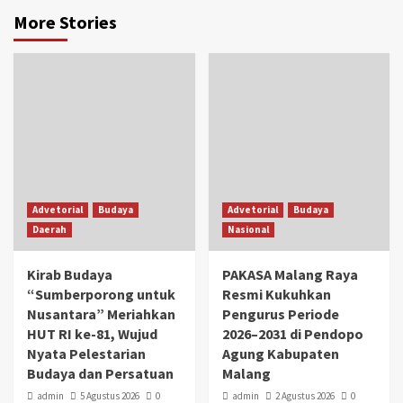
More Stories
Advetorial
Budaya
Advetorial
Budaya
Daerah
Nasional
Kirab Budaya
PAKASA Malang Raya
“Sumberporong untuk
Resmi Kukuhkan
Nusantara” Meriahkan
Pengurus Periode
HUT RI ke-81, Wujud
2026–2031 di Pendopo
Nyata Pelestarian
Agung Kabupaten
Budaya dan Persatuan
Malang
admin
5 Agustus 2026
0
admin
2 Agustus 2026
0