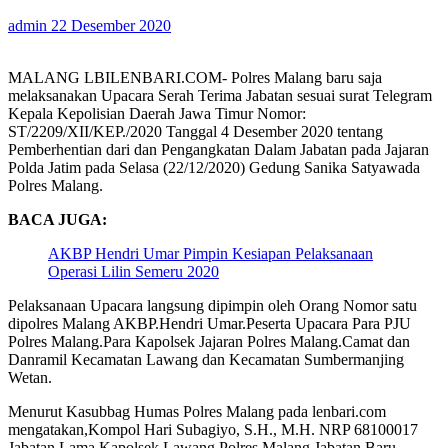
admin
22 Desember 2020
MALANG LBILENBARI.COM- Polres Malang baru saja
melaksanakan Upacara Serah Terima Jabatan sesuai surat Telegram
Kepala Kepolisian Daerah Jawa Timur Nomor:
ST/2209/XII/KEP./2020 Tanggal 4 Desember 2020 tentang
Pemberhentian dari dan Pengangkatan Dalam Jabatan pada Jajaran
Polda Jatim pada Selasa (22/12/2020) Gedung Sanika Satyawada
Polres Malang.
BACA JUGA:
AKBP Hendri Umar Pimpin Kesiapan Pelaksanaan
Operasi Lilin Semeru 2020
Pelaksanaan Upacara langsung dipimpin oleh Orang Nomor satu
dipolres Malang AKBP.Hendri Umar.Peserta Upacara Para PJU
Polres Malang.Para Kapolsek Jajaran Polres Malang.Camat dan
Danramil Kecamatan Lawang dan Kecamatan Sumbermanjing
Wetan.
Menurut Kasubbag Humas Polres Malang pada lenbari.com
mengatakan,Kompol Hari Subagiyo, S.H., M.H. NRP 68100017
Jabatan Lama Kapolsek Lawang Polres Malang Jabatan Baru