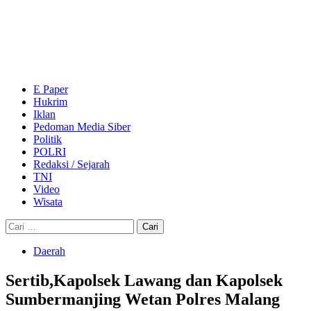
Skip
to
content
Primary
Menu
E Paper
Hukrim
Iklan
Pedoman Media Siber
Politik
POLRI
Redaksi / Sejarah
TNI
Video
Wisata
Cari
untuk:
Daerah
Sertib,Kapolsek Lawang dan Kapolsek
Sumbermanjing Wetan Polres Malang