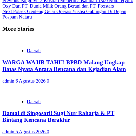
Continue
Previous
Pangdivif 2 Kostrad Menerima Bantuan 1300 Botol Hydro
Oxy Dari PT. Dunia Milik Orang Berani dan PT. Foxstars
Reading
Next
Polsek Genteng Gelar Operasi Yustisi Gabungan Di Depan
Pospam Nataru
More Stories
Daerah
WARGA WAJIB TAHU! BPBD Malang Ungkap
Batas Nyata Antara Bencana dan Kejadian Alam
admin
6 Agustus 2026
0
Daerah
Damai di Singosari! Sugi Nur Raharja & PT
Bintang Kencana Berakhir
admin
5 Agustus 2026
0