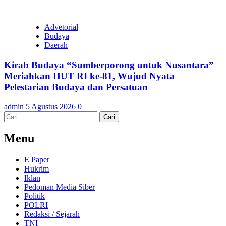
Advetorial
Budaya
Daerah
Kirab Budaya “Sumberporong untuk Nusantara”
Meriahkan HUT RI ke-81, Wujud Nyata
Pelestarian Budaya dan Persatuan
admin
5 Agustus 2026
0
Cari
untuk:
Menu
E Paper
Hukrim
Iklan
Pedoman Media Siber
Politik
POLRI
Redaksi / Sejarah
TNI