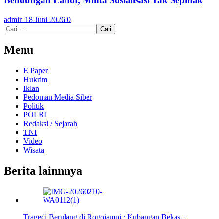
Bendungan Lahor, Minta Sosialisasi Tak Sepihak
admin
18 Juni 2026
0
Cari
untuk:
Menu
E Paper
Hukrim
Iklan
Pedoman Media Siber
Politik
POLRI
Redaksi / Sejarah
TNI
Video
Wisata
Berita lainnnya
Tragedi Berulang di Rogojampi : Kubangan Bekas…