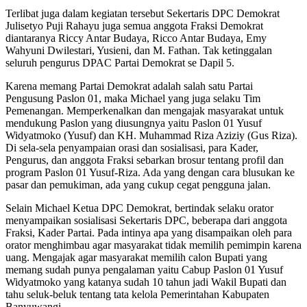
Terlibat juga dalam kegiatan tersebut Sekertaris DPC Demokrat
Julisetyo Puji Rahayu juga semua anggota Fraksi Demokrat
diantaranya Riccy Antar Budaya, Ricco Antar Budaya, Emy
Wahyuni Dwilestari, Yusieni, dan M. Fathan. Tak ketinggalan
seluruh pengurus DPAC Partai Demokrat se Dapil 5.
Karena memang Partai Demokrat adalah salah satu Partai
Pengusung Paslon 01, maka Michael yang juga selaku Tim
Pemenangan. Memperkenalkan dan mengajak masyarakat untuk
mendukung Paslon yang diusungnya yaitu Paslon 01 Yusuf
Widyatmoko (Yusuf) dan KH. Muhammad Riza Aziziy (Gus Riza).
Di sela-sela penyampaian orasi dan sosialisasi, para Kader,
Pengurus, dan anggota Fraksi sebarkan brosur tentang profil dan
program Paslon 01 Yusuf-Riza. Ada yang dengan cara blusukan ke
pasar dan pemukiman, ada yang cukup cegat pengguna jalan.
Selain Michael Ketua DPC Demokrat, bertindak selaku orator
menyampaikan sosialisasi Sekertaris DPC, beberapa dari anggota
Fraksi, Kader Partai. Pada intinya apa yang disampaikan oleh para
orator menghimbau agar masyarakat tidak memilih pemimpin karena
uang. Mengajak agar masyarakat memilih calon Bupati yang
memang sudah punya pengalaman yaitu Cabup Paslon 01 Yusuf
Widyatmoko yang katanya sudah 10 tahun jadi Wakil Bupati dan
tahu seluk-beluk tentang tata kelola Pemerintahan Kabupaten
Banyuwangi.