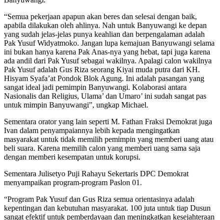
“Semua pekerjaan apapun akan beres dan selesai dengan baik,
apabila dilakukan oleh ahlinya. Nah untuk Banyuwangi ke depan
yang sudah jelas-jelas punya keahlian dan berpengalaman adalah
Pak Yusuf Widyatmoko. Jangan lupa kemajuan Banyuwangi selama
ini bukan hanya karena Pak Anas-nya yang hebat, tapi juga karena
ada andil dari Pak Yusuf sebagai wakilnya. Apalagi calon wakilnya
Pak Yusuf adalah Gus Riza seorang Kiyai muda putra dari KH.
Hisyam Syafa’at Pondok Blok Agung. Ini adalah pasangan yang
sangat ideal jadi pemimpin Banyuwangi. Kolaborasi antara
Nasionalis dan Religius, Ulama’ dan Umaro’ ini sudah sangat pas
untuk mimpin Banyuwangi”, ungkap Michael.
Sementara orator yang lain seperti M. Fathan Fraksi Demokrat juga
Ivan dalam penyampaiannya lebih kepada mengingatkan
masyarakat untuk tidak memilih pemimpin yang memberi uang atau
beli suara. Karena memilih calon yang memberi uang sama saja
dengan memberi kesempatan untuk korupsi.
Sementara Julisetyo Puji Rahayu Sekertaris DPC Demokrat
menyampaikan program-program Paslon 01.
“Program Pak Yusuf dan Gus Riza semua orientasinya adalah
kepentingan dan kebutuhan masyarakat. 100 juta untuk tiap Dusun
sangat efektif untuk pemberdayaan dan meningkatkan kesejahteraan