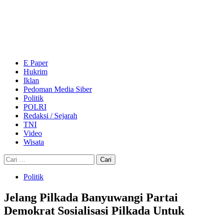
Skip
to
content
Primary
Menu
E Paper
Hukrim
Iklan
Pedoman Media Siber
Politik
POLRI
Redaksi / Sejarah
TNI
Video
Wisata
Cari
untuk:
Politik
Jelang Pilkada Banyuwangi Partai
Demokrat Sosialisasi Pilkada Untuk