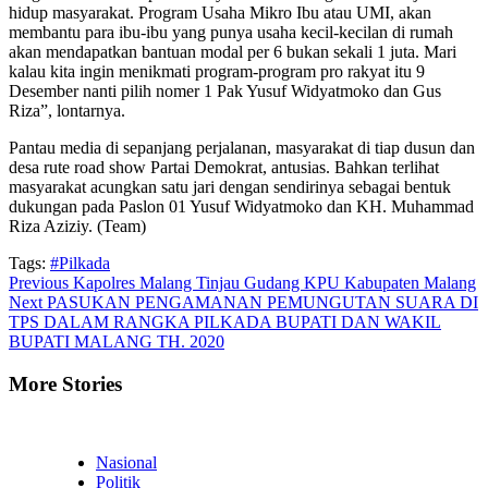
hidup masyarakat. Program Usaha Mikro Ibu atau UMI, akan
membantu para ibu-ibu yang punya usaha kecil-kecilan di rumah
akan mendapatkan bantuan modal per 6 bukan sekali 1 juta. Mari
kalau kita ingin menikmati program-program pro rakyat itu 9
Desember nanti pilih nomer 1 Pak Yusuf Widyatmoko dan Gus
Riza”, lontarnya.
Pantau media di sepanjang perjalanan, masyarakat di tiap dusun dan
desa rute road show Partai Demokrat, antusias. Bahkan terlihat
masyarakat acungkan satu jari dengan sendirinya sebagai bentuk
dukungan pada Paslon 01 Yusuf Widyatmoko dan KH. Muhammad
Riza Aziziy. (Team)
Tags:
#Pilkada
Continue
Previous
Kapolres Malang Tinjau Gudang KPU Kabupaten Malang
Next
PASUKAN PENGAMANAN PEMUNGUTAN SUARA DI
Reading
TPS DALAM RANGKA PILKADA BUPATI DAN WAKIL
BUPATI MALANG TH. 2020
More Stories
Nasional
Politik