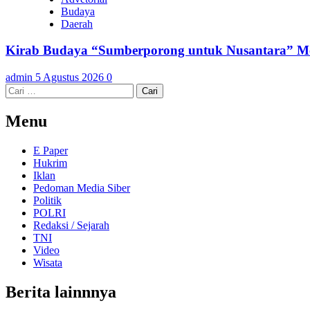
Budaya
Daerah
Kirab Budaya “Sumberporong untuk Nusantara” Me
admin
5 Agustus 2026
0
Cari
untuk:
Menu
E Paper
Hukrim
Iklan
Pedoman Media Siber
Politik
POLRI
Redaksi / Sejarah
TNI
Video
Wisata
Berita lainnnya