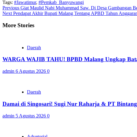
Tags:
#Jawatimur
,
#Pemkab_Banyuwangi
Continue
Previous
Giat Maulid Nabi Muhammad Saw. Di Desa Gambangan Ber
Next
Pendapat Akhir Bupati Malang Tentang APBD Tahun Anggara
Reading
More Stories
Daerah
WARGA WAJIB TAHU! BPBD Malang Ungkap Batas 
admin
6 Agustus 2026
0
Daerah
Damai di Singosari! Sugi Nur Raharja & PT Bintan
admin
5 Agustus 2026
0
Advetorial