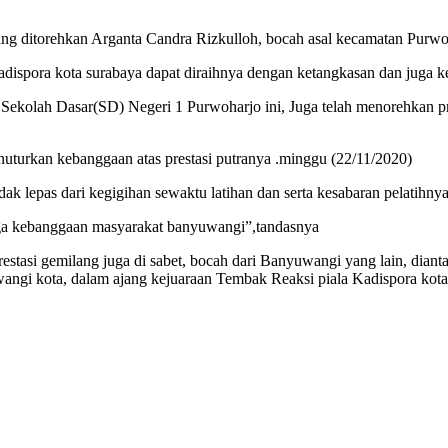
g ditorehkan Arganta Candra Rizkulloh, bocah asal kecamatan Purwo
Kadispora kota surabaya dapat diraihnya dengan ketangkasan dan juga k
 Sekolah Dasar(SD) Negeri 1 Purwoharjo ini, Juga telah menorehkan 
uturkan kebanggaan atas prestasi putranya .minggu (22/11/2020)
 tidak lepas dari kegigihan sewaktu latihan dan serta kesabaran pelatihn
uga kebanggaan masyarakat banyuwangi”,tandasnya
prestasi gemilang juga di sabet, bocah dari Banyuwangi yang lain, diant
wangi kota, dalam ajang kejuaraan Tembak Reaksi piala Kadispora kota 