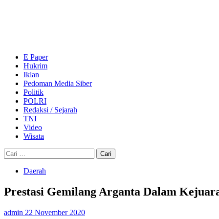
Skip
to
content
Primary
Menu
E Paper
Hukrim
Iklan
Pedoman Media Siber
Politik
POLRI
Redaksi / Sejarah
TNI
Video
Wisata
Cari
untuk:
Daerah
Prestasi Gemilang Arganta Dalam Kejua
admin
22 November 2020