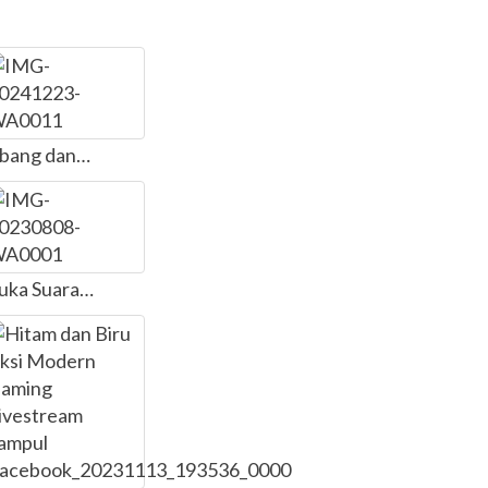
mbang dan…
Buka Suara…