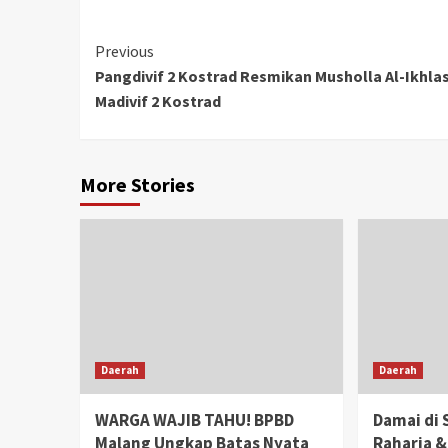
Continue
Previous
Pangdivif 2 Kostrad Resmikan Musholla Al-Ikhlas
Reading
Madivif 2 Kostrad
More Stories
Daerah
Daerah
WARGA WAJIB TAHU! BPBD
Damai di 
Malang Ungkap Batas Nyata
Raharja &