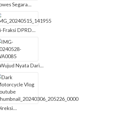
Gowes Segara…
si-Fraksi DPRD…
Wujud Nyata Dari…
ireksi…