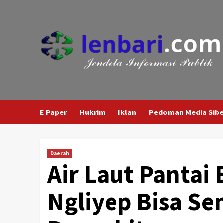
Skip
to
content
E Paper
Hukrim
Iklan
Pedoman Media Sibe
Daerah
Air Laut Panta
Ngliyep Bisa 