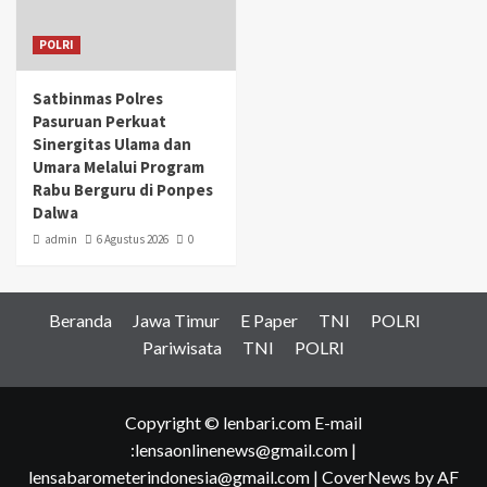
POLRI
Satbinmas Polres
Pasuruan Perkuat
Sinergitas Ulama dan
Umara Melalui Program
Rabu Berguru di Ponpes
Dalwa
admin
6 Agustus 2026
0
Beranda
Jawa Timur
E Paper
TNI
POLRI
Pariwisata
TNI
POLRI
Copyright © lenbari.com E-mail
:lensaonlinenews@gmail.com |
lensabarometerindonesia@gmail.com
|
CoverNews
by AF