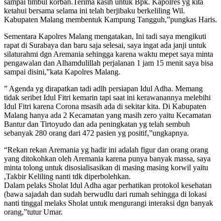
sampai timbul korban.Terima kasih untuk Bpk. Kapolres yg kita
ketahui bersama selama ini telah berjibaku berkeliling Wil.
Kabupaten Malang membentuk Kampung Tangguh,”pungkas Haris.
Sementara Kapolres Malang mengatakan, Ini tadi saya mengikuti
rapat di Surabaya dan baru saja selesai, saya ingat ada janji untuk
silaturahmi dgn Aremania sehingga karena waktu mepet saya minta
pengawalan dan Alhamdulillah perjalanan 1 jam 15 menit saya bisa
sampai disini,”kata Kapolres Malang.
” Agenda yg dirapatkan tadi adlh persiapan Idul Adha. Memang
tidak seribet Idul Fitri kemarin tapi saat ini kerawanannya melebihi
Idul Fitri karena Corona msasih ada di sekitar kita. Di Kabupaten
Malang hanya ada 2 Kecamatan yang masih zero yaitu Kecamatan
Bantur dan Tirtoyudo dan ada peningkatan yg telah sembuh
sebanyak 280 orang dari 472 pasien yg positif,”ungkapnya.
“Rekan rekan Aremania yg hadir ini adalah figur dan orang orang
yang ditokohkan oleh Aremania karena punya banyak massa, saya
minta tolong untuk disosialisasikan di masing masing korwil yaitu
,Takbir Keliling nanti tdk diperbolehkan.
Dalam pelaks Sholat Idul Adha agar perhatikan protokol kesehatan
(bawa sajadah dan sudah berwudlu dari rumah sehingga di lokasi
nanti tinggal melaks Sholat untuk mengurangi interaksi dgn banyak
orang,”tutur Umar.