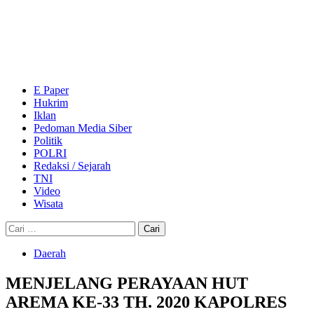
Skip
to
content
Primary
Menu
E Paper
Hukrim
Iklan
Pedoman Media Siber
Politik
POLRI
Redaksi / Sejarah
TNI
Video
Wisata
Cari
untuk:
Daerah
MENJELANG PERAYAAN HUT
AREMA KE-33 TH. 2020 KAPOLRES