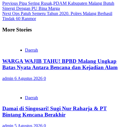
Continue
Previous
Pipa Sering Rusak,PDAM Kabupaten Malang Butuh
Sinergi Dengan PU Bina Marga
Reading
Next
Ops Patuh Semeru Tahun 2020. Polres Malang Berhasil
Tindak 60 Ranmor
More Stories
Daerah
WARGA WAJIB TAHU! BPBD Malang Ungkap
Batas Nyata Antara Bencana dan Kejadian Alam
admin
6 Agustus 2026
0
Daerah
Damai di Singosari! Sugi Nur Raharja & PT
Bintang Kencana Berakhir
admin
5 Agustus 2026
0