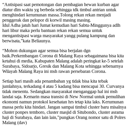
“Antisipasi saat pemotongan dan pembagian hewan kurban agar
diatur dlm waktu yg berbeda sehingga tdk timbul antrian untuk
menghindari kerumunan massa.Tolong rekan rekan menjadi
penggerak dan pelopor di korwil masing masing.
Idul Adha jatuh hari Jumat kemudian hari Sabtu-Minggunya adlh
hari libur maka perlu bantuan rekan rekan semua untuk
mengantisipasi warga masyarakat yangg pulang kampung dan
berwisata,”kata Beliaunya.
“Mohon dukungan agar semua bisa berjalan dgn
baik.Perkembangan Corona di Malang Raya sebagaimana bisa kita
ketahui di media, Kabupaten Malang adalah peringkat ke-5 setelah
Surabaya, Sidoarjo, Gresik dan Malang Kota sehingga sebenarnya
Wilayah Malang Raya ini msh rawan persebaran Corona.
Setiap hari masih ada penambahan yg tidak bisa kita tebak
jumlahnya, terkadang 4 atau 5 kadang bisa mencapai 30. Curvanya
tidak menentu. Sedangkan masyarakat menganggap hal ini msh
landai saja. Kemarin masa transisi di New Normal untuk pemulihan
ekonomi namun protokol kesehatan hrs tetap kita laks. Kerumunan
massa perlu kita hindari. Jangan sampai timbul cluster baru misalnya
cluster ponpes temboro, cluster masjid di Situbondo, cluster asrama
haji di Surabaya, dan lain lain,”pungkas Orang nomor satu di Polres
Malang (dav)