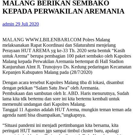
MALANG BERIKAN SEMBAKO
KEPADA PERWAKILAN AREMANIA
admin
29 Juli 2020
MALANG WWW.LBILENBARI.COM Polres Malang
melaksanakan Rapat Koordinasi dan Silaturahmi menjelang
Perayaan HUT AREMA yg ke-33 Th. 2020 serta bentuk “Kasih
untuk Arema” berupa pembagian 100 paket sembako oleh Kapolres
Malang kepada Perwakilan Aremania bertempat di Hall Stadion
Kanjuruhan Almt Jl. Trunojoyo Ds. Kedung pedaringan Kecamatan
Kepanjen Kabupaten Malang pada (28/7/2020)
Dengan acara tersebut Kapolres Malang tiba di lokasi, disambut
dengan pekikan “Salam Satu Jiwa” oleh Aremania.
Pembukaan dan sambutan oleh Ir. ABD. Haris menurutnya, Sudah
lama kita tdk bertemu dan sore ini kita bertemu kembali untuk
memenuhi undangan dari Kapolres Malang.
Tanggal 11 Agustus adalah HUT Arema, mungkin teman teman ada
agenda nanti bisa disampaikan,”ungkapnya.
“Situasi pandemi ini menjadi pertimbangan kita bersama, kita
peringati HUT namun jgn sampai timbul cluster baru, apalagi