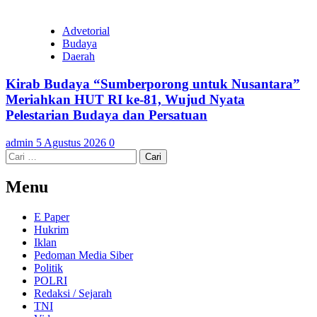
Advetorial
Budaya
Daerah
Kirab Budaya “Sumberporong untuk Nusantara”
Meriahkan HUT RI ke-81, Wujud Nyata
Pelestarian Budaya dan Persatuan
admin
5 Agustus 2026
0
Cari
untuk:
Menu
E Paper
Hukrim
Iklan
Pedoman Media Siber
Politik
POLRI
Redaksi / Sejarah
TNI