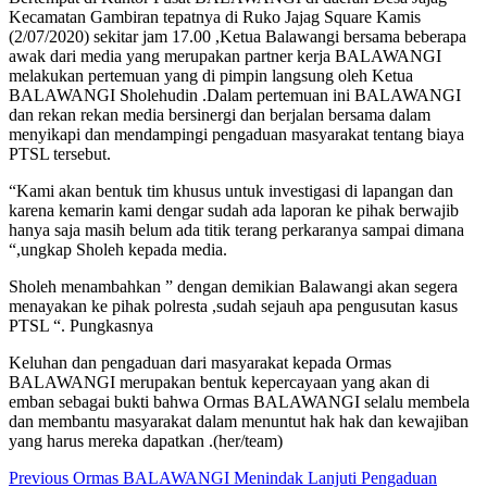
Kecamatan Gambiran tepatnya di Ruko Jajag Square Kamis
(2/07/2020) sekitar jam 17.00 ,Ketua Balawangi bersama beberapa
awak dari media yang merupakan partner kerja BALAWANGI
melakukan pertemuan yang di pimpin langsung oleh Ketua
BALAWANGI Sholehudin .Dalam pertemuan ini BALAWANGI
dan rekan rekan media bersinergi dan berjalan bersama dalam
menyikapi dan mendampingi pengaduan masyarakat tentang biaya
PTSL tersebut.
“Kami akan bentuk tim khusus untuk investigasi di lapangan dan
karena kemarin kami dengar sudah ada laporan ke pihak berwajib
hanya saja masih belum ada titik terang perkaranya sampai dimana
“,ungkap Sholeh kepada media.
Sholeh menambahkan ” dengan demikian Balawangi akan segera
menayakan ke pihak polresta ,sudah sejauh apa pengusutan kasus
PTSL “. Pungkasnya
Keluhan dan pengaduan dari masyarakat kepada Ormas
BALAWANGI merupakan bentuk kepercayaan yang akan di
emban sebagai bukti bahwa Ormas BALAWANGI selalu membela
dan membantu masyarakat dalam menuntut hak hak dan kewajiban
yang harus mereka dapatkan .(her/team)
Continue
Previous
Ormas BALAWANGI Menindak Lanjuti Pengaduan