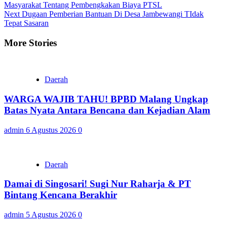
Masyarakat Tentang Pembengkakan Biaya PTSL
Reading
Next
Dugaan Pemberian Bantuan Di Desa Jambewangi TIdak
Tepat Sasaran
More Stories
Daerah
WARGA WAJIB TAHU! BPBD Malang Ungkap
Batas Nyata Antara Bencana dan Kejadian Alam
admin
6 Agustus 2026
0
Daerah
Damai di Singosari! Sugi Nur Raharja & PT
Bintang Kencana Berakhir
admin
5 Agustus 2026
0