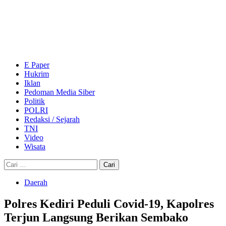
Skip
to
content
Primary
Menu
E Paper
Hukrim
Iklan
Pedoman Media Siber
Politik
POLRI
Redaksi / Sejarah
TNI
Video
Wisata
Cari
untuk:
Daerah
Polres Kediri Peduli Covid-19, Kapolres
Terjun Langsung Berikan Sembako