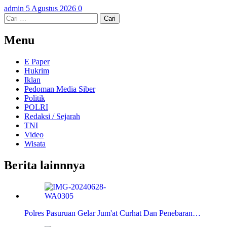
admin
5 Agustus 2026
0
Cari
untuk:
Menu
E Paper
Hukrim
Iklan
Pedoman Media Siber
Politik
POLRI
Redaksi / Sejarah
TNI
Video
Wisata
Berita lainnnya
Polres Pasuruan Gelar Jum'at Curhat Dan Penebaran…