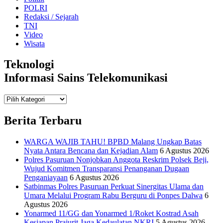
POLRI
Redaksi / Sejarah
TNI
Video
Wisata
Teknologi
Informasi Sains Telekomunikasi
Teknologi
Informasi Sains Telekomunikasi
Berita Terbaru
WARGA WAJIB TAHU! BPBD Malang Ungkap Batas
Nyata Antara Bencana dan Kejadian Alam
6 Agustus 2026
Polres Pasuruan Nonjobkan Anggota Reskrim Polsek Beji,
Wujud Komitmen Transparansi Penanganan Dugaan
Penganiayaan
6 Agustus 2026
Satbinmas Polres Pasuruan Perkuat Sinergitas Ulama dan
Umara Melalui Program Rabu Berguru di Ponpes Dalwa
6
Agustus 2026
Yonarmed 11/GG dan Yonarmed 1/Roket Kostrad Asah
Kesiapan Prajurit Jaga Kedaulatan NKRI
5 Agustus 2026