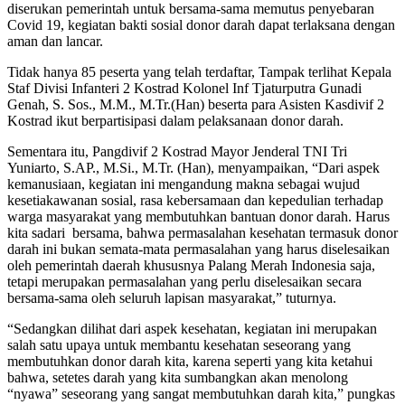
diserukan pemerintah untuk bersama-sama memutus penyebaran
Covid 19, kegiatan bakti sosial donor darah dapat terlaksana dengan
aman dan lancar.
Tidak hanya 85 peserta yang telah terdaftar, Tampak terlihat Kepala
Staf Divisi Infanteri 2 Kostrad Kolonel Inf Tjaturputra Gunadi
Genah, S. Sos., M.M., M.Tr.(Han) beserta para Asisten Kasdivif 2
Kostrad ikut berpartisipasi dalam pelaksanaan donor darah.
Sementara itu, Pangdivif 2 Kostrad Mayor Jenderal TNI Tri
Yuniarto, S.AP., M.Si., M.Tr. (Han), menyampaikan, “Dari aspek
kemanusiaan, kegiatan ini mengandung makna sebagai wujud
kesetiakawanan sosial, rasa kebersamaan dan kepedulian terhadap
warga masyarakat yang membutuhkan bantuan donor darah. Harus
kita sadari bersama, bahwa permasalahan kesehatan termasuk donor
darah ini bukan semata-mata permasalahan yang harus diselesaikan
oleh pemerintah daerah khususnya Palang Merah Indonesia saja,
tetapi merupakan permasalahan yang perlu diselesaikan secara
bersama-sama oleh seluruh lapisan masyarakat,” tuturnya.
“Sedangkan dilihat dari aspek kesehatan, kegiatan ini merupakan
salah satu upaya untuk membantu kesehatan seseorang yang
membutuhkan donor darah kita, karena seperti yang kita ketahui
bahwa, setetes darah yang kita sumbangkan akan menolong
“nyawa” seseorang yang sangat membutuhkan darah kita,” pungkas